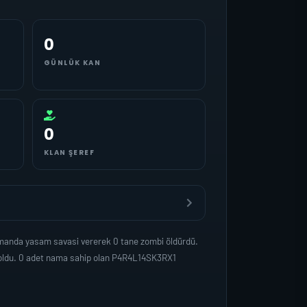
0
GÜNLÜK KAN
0
KLAN ŞEREF
amanda yasam savasi vererek 0 tane zombi öldürdü.
p oldu. 0 adet nama sahip olan P4R4L14SK3RX1