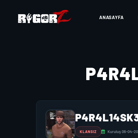
ANASAYFA
P4R4
P4R4L14SK
Kuruluş 06-04-2
KLANSIZ