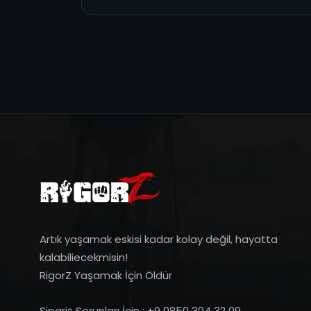
Artık yaşamak eskisi kadar kolay değil, hayatta
kalabiliecekmisin!
RigorZ Yaşamak İçin Öldür
Sipariş Sorunları İçin : +9 0850 304 32 09