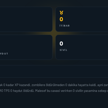
0
İTIBAR
0
SIVIL
YDUT
k 0 kadar XP kazandi, zombilere öldürülmeden 0 dakika hayatta kaldi, ayni z
O TPS 0 haydut öldürdü. Malesef bu savasi verirken 0 sivilin yasamina sebe