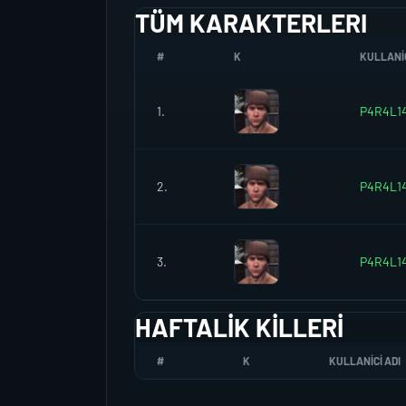
TÜM KARAKTERLERI
#
K
KULLANIC
1.
P4R4L1
2.
P4R4L1
3.
P4R4L1
HAFTALIK KILLERI
#
K
KULLANICI ADI