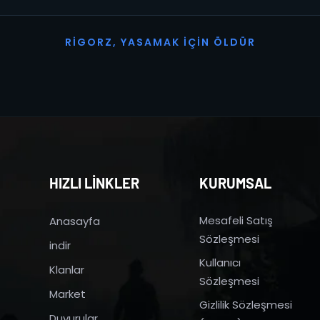
R
I
G
O
R
Z
,
Y
A
S
A
M
A
K
İ
Ç
I
N
Ö
L
D
Ü
R
HIZLI LİNKLER
KURUMSAL
Mesafeli Satış
Anasayfa
Sözleşmesi
indir
Kullanıcı
Klanlar
Sözleşmesi
Market
Gizlilik Sözleşmesi
Duyurular