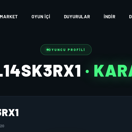
MARKET
OYUN İÇI
DUYURULAR
İNDIR
D
OYUNCU PROFILI
L14SK3RX1
· KA
3RX1
020