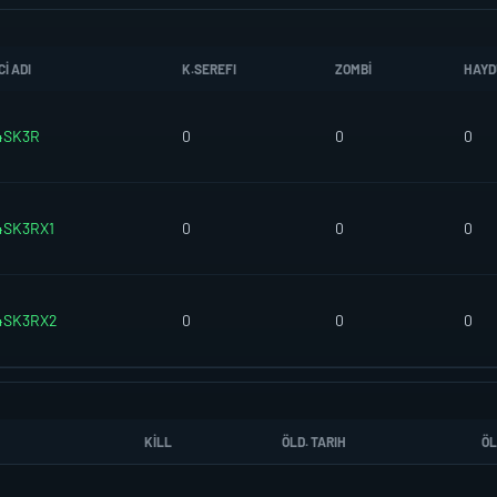
I ADI
K.SEREFI
ZOMBI
HAYD
4SK3R
0
0
0
4SK3RX1
0
0
0
4SK3RX2
0
0
0
KILL
ÖLD. TARIH
ÖL