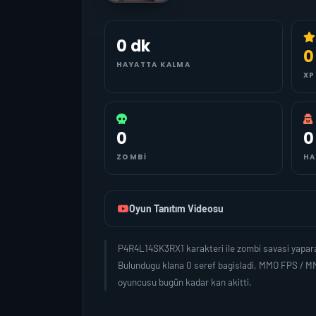
0 dk
0
HAYATTA KALMA
XP
0
0
ZOMBI
HA
Oyun Tanıtım Videosu
P4R4L14SK3RX1 karakteri ile zombi savasi yapara
Bulundugu klana 0 seref bagisladi, MMO FPS / MM
oyuncusu bugün kadar kan akitti.