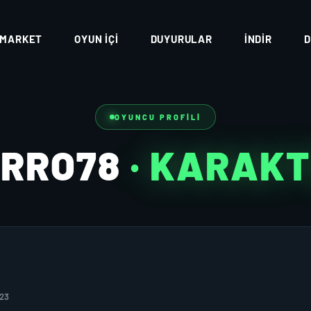
MARKET
OYUN İÇI
DUYURULAR
İNDIR
D
OYUNCU PROFILI
ORRO78
· KARAK
023