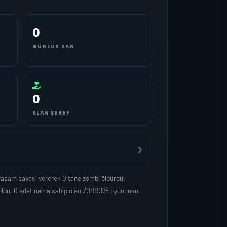
0
GÜNLÜK KAN
0
KLAN ŞEREF
yasam savasi vererek 0 tane zombi öldürdü.
 oldu. 0 adet nama sahip olan ZORRO78 oyuncusu