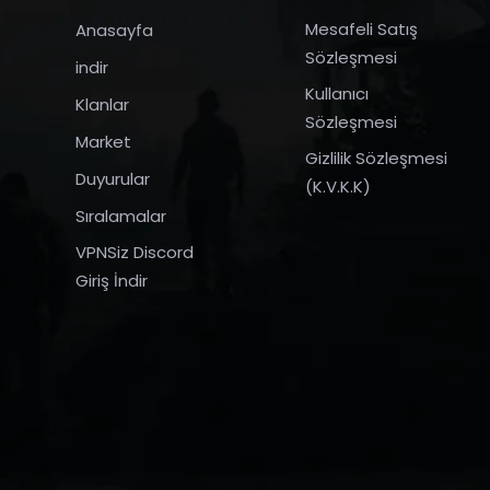
Mesafeli Satış
Anasayfa
Sözleşmesi
indir
Kullanıcı
Klanlar
Sözleşmesi
Market
Gizlilik Sözleşmesi
Duyurular
(K.V.K.K)
Sıralamalar
VPNSiz Discord
Giriş İndir