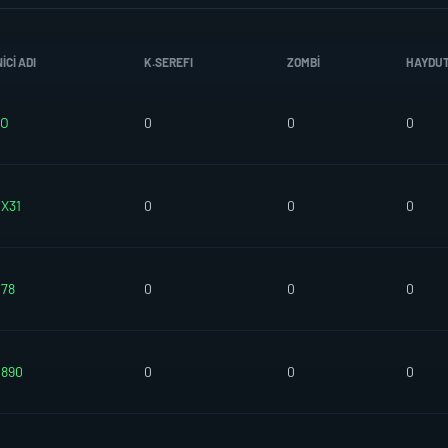
CI ADI
K.SEREFI
ZOMBI
HAYDU
RO
0
0
0
X31
0
0
0
78
0
0
0
890
0
0
0