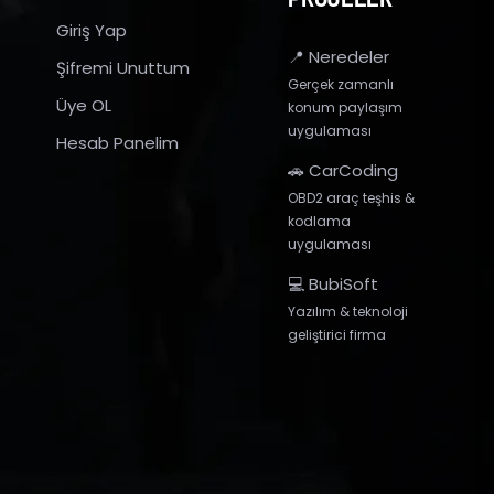
Giriş Yap
📍 Neredeler
Şifremi Unuttum
Gerçek zamanlı
Üye OL
konum paylaşım
uygulaması
Hesab Panelim
🚗 CarCoding
OBD2 araç teşhis &
kodlama
uygulaması
💻 BubiSoft
Yazılım & teknoloji
geliştirici firma