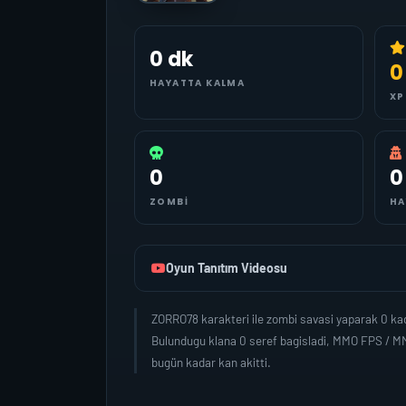
0 dk
0
HAYATTA KALMA
XP
0
0
ZOMBI
HA
Oyun Tanıtım Videosu
ZORRO78 karakteri ile zombi savasi yaparak 0 ka
Bulundugu klana 0 seref bagisladi, MMO FPS / MM
bugün kadar kan akitti.