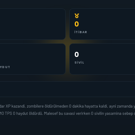
0
İTIBAR
0
SIVIL
YDUT
dar XP kazandi, zombilere öldürülmeden 0 dakika hayatta kaldi, ayni zamanda 
O TPS 0 haydut öldürdü. Malesef bu savasi verirken 0 sivilin yasamina sebep