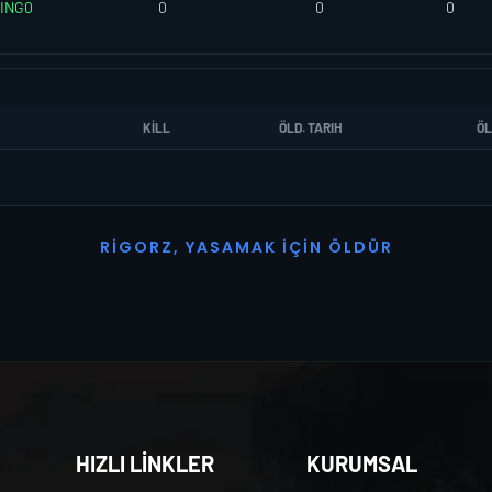
ING0
0
0
0
KILL
ÖLD. TARIH
ÖL
R
I
G
O
R
Z
,
Y
A
S
A
M
A
K
İ
Ç
I
N
Ö
L
D
Ü
R
HIZLI LİNKLER
KURUMSAL