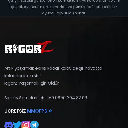
çalışır. Sürekli güncellenen item sistemi, yüzlerce silah ve zırh
çeşidi, oyuncular arası market ve günlük ödüllerle aktif bir
oyuncu topluluğu sunar.
Artık yaşamak eskisi kadar kolay değil, hayatta
kalabiliecekmisin!
RigorZ Yaşamak İçin Öldür
Sipariş Sorunları İçin : +9 0850 304 32 09
ÜCRETSIZ
MMOFPS