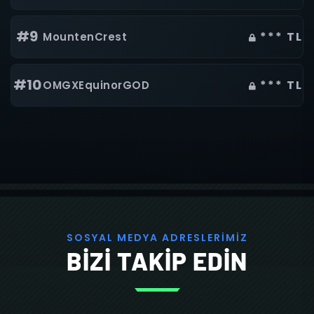
#9
*** TL
MountenCrest
#10
*** TL
OMGXEquinorGOD
S
O
S
Y
A
L
M
E
D
Y
A
A
D
R
E
S
L
E
R
İ
M
İ
Z
BİZİ TAKİP EDİN