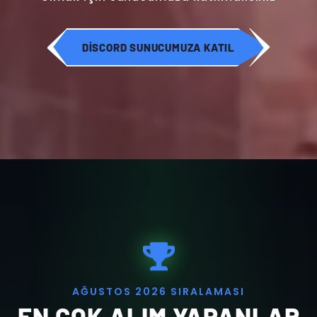
DISCORD SUNUCUMUZA KATIL
A
Ğ
U
S
T
O
S
2
0
2
6
S
I
R
A
L
A
M
A
S
I
EN ÇOK ALIM YAPANLAR