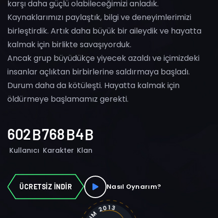
karşı daha güçlü olabileceğimizi anladık.
Kaynaklarımızı paylaştık, bilgi ve deneyimlerimizi
birleştirdik. Artık daha büyük bir aileydik ve hayatta
kalmak için birlikte savaşıyorduk.
Ancak grup büyüdükçe yiyecek azaldı ve içimizdeki
insanlar açlıktan birbirlerine saldırmaya başladı.
Durum daha da kötüleşti. Hayatta kalmak için
öldürmeye başlamamız gerekti.
6
0
2
7
6
8
4
B
B
B
Kullanıcı
Karakter
Klan
Nasıl Oynarım?
ÜCRETSİZ İNDİR