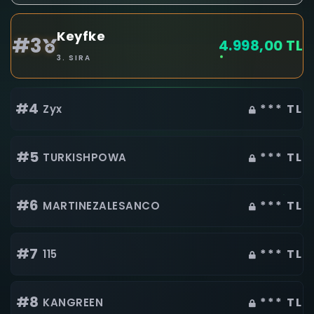
Keyfke
#3
4.998,00 TL
3. SIRA
#4
*** TL
Zyx
#5
*** TL
TURKISHPOWA
#6
*** TL
MARTINEZALESANCO
#7
*** TL
115
#8
*** TL
KANGREEN