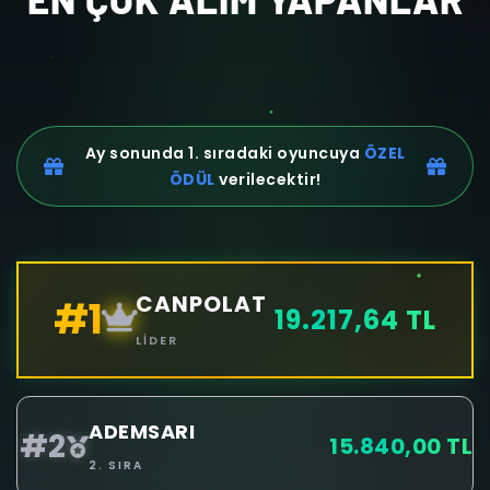
Ay sonunda 1. sıradaki oyuncuya
ÖZEL
ÖDÜL
verilecektir!
CANPOLAT
#1
19.217,64 TL
LIDER
ADEMSARI
#2
15.840,00 TL
2. SIRA