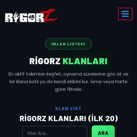
KLAN LISTESI
RIGORZ
KLANLARI
En aktif takımları keşfet, oynama sürelerine göz at ve
bir klana katıl ya da kendi ekibini kur. İsme veya harfe
göre filtrele.
K
L
A
N
L
I
S
T
RIGORZ KLANLARI (İLK 20)
ARA