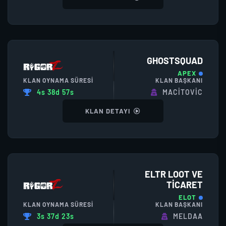
GHOSTSQUAD
APEX
KLAN OYNAMA SÜRESI
KLAN BAŞKANI
4s 38d 57s
MACİTOVİC
KLAN DETAYI
ELTR LOOT VE
TICARET
ELOT
KLAN OYNAMA SÜRESI
KLAN BAŞKANI
3s 37d 23s
MELDAA