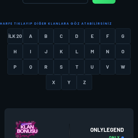
H
A
R
F
E
T
I
K
L
A
Y
I
P
D
I
Ğ
E
R
K
L
A
N
L
A
R
A
G
Ö
Z
A
T
A
B
I
L
I
R
S
I
N
I
Z
İLK 20
A
B
C
D
E
F
G
H
I
J
K
L
M
N
O
P
Q
R
S
T
U
V
W
X
Y
Z
ONLYLEGEND
ONLY