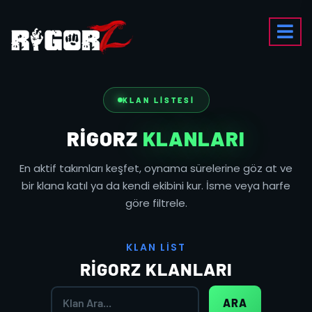
KLAN LISTESI
RIGORZ
KLANLARI
En aktif takımları keşfet, oynama sürelerine göz at ve
bir klana katıl ya da kendi ekibini kur. İsme veya harfe
göre filtrele.
K
L
A
N
L
I
S
T
RIGORZ KLANLARI
ARA