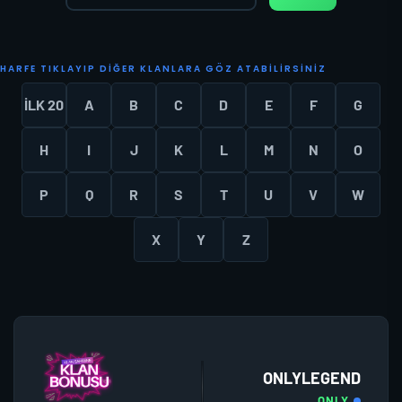
H
A
R
F
E
T
I
K
L
A
Y
I
P
D
I
Ğ
E
R
K
L
A
N
L
A
R
A
G
Ö
Z
A
T
A
B
I
L
I
R
S
I
N
I
Z
İLK 20
A
B
C
D
E
F
G
H
I
J
K
L
M
N
O
P
Q
R
S
T
U
V
W
X
Y
Z
ONLYLEGEND
ONLY