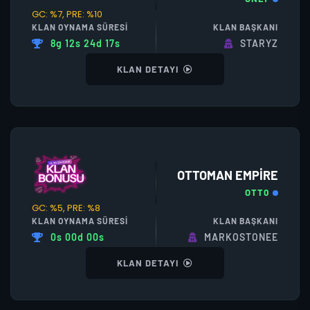
GC: %7, PRE: %10
KLAN OYNAMA SÜRESI
KLAN BAŞKANI
8g 12s 24d 17s
STARYZ
KLAN DETAYI
OTTOMAN EMPİRE
OTT0
GC: %5, PRE: %8
KLAN OYNAMA SÜRESI
KLAN BAŞKANI
0s 00d 00s
MARKOSTONEE
KLAN DETAYI