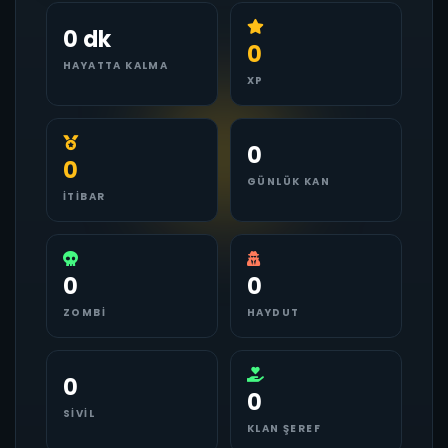
0 dk
0
HAYATTA KALMA
XP
0
0
GÜNLÜK KAN
İTIBAR
0
0
ZOMBI
HAYDUT
0
0
SIVIL
KLAN ŞEREF