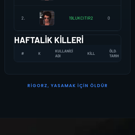
2.
19LUKCITIR2
0
HAFTALIK KILLERI
KULLANICI
ÖLD.
#
K
KILL
ADI
TARIH
R
I
G
O
R
Z
,
Y
A
S
A
M
A
K
İ
Ç
I
N
Ö
L
D
Ü
R