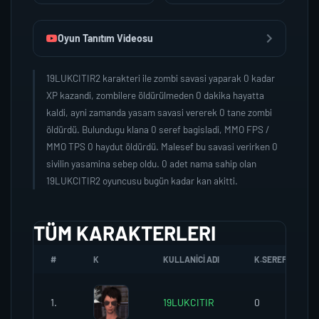
Oyun Tanıtım Videosu
19LUKCITIR2 karakteri ile zombi savasi yaparak 0 kadar
XP kazandi, zombilere öldürülmeden 0 dakika hayatta
kaldi, ayni zamanda yasam savasi vererek 0 tane zombi
öldürdü. Bulundugu klana 0 seref bagisladi, MMO FPS /
MMO TPS 0 haydut öldürdü. Malesef bu savasi verirken 0
sivilin yasamina sebep oldu. 0 adet nama sahip olan
19LUKCITIR2 oyuncusu bugün kadar kan akitti.
TÜM KARAKTERLERI
#
K
KULLANICI ADI
K.SEREFI
1.
19LUKCITIR
0