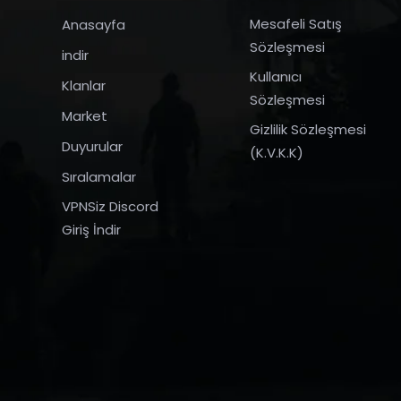
Mesafeli Satış
Anasayfa
Sözleşmesi
indir
Kullanıcı
Klanlar
Sözleşmesi
Market
Gizlilik Sözleşmesi
Duyurular
(K.V.K.K)
Sıralamalar
VPNSiz Discord
Giriş İndir