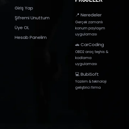
Giriş Yap
📍 Neredeler
Şifremi Unuttum
Gerçek zamanlı
Üye OL
konum paylaşım
uygulaması
Hesab Panelim
🚗 CarCoding
OBD2 araç teşhis &
kodlama
uygulaması
💻 BubiSoft
Yazılım & teknoloji
geliştirici firma