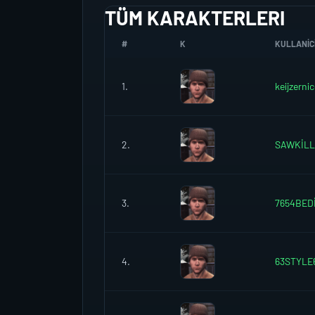
TÜM KARAKTERLERI
#
K
KULLANICI
1.
keijzerni
2.
SAWKİLL
3.
7654BED
4.
63STYLE