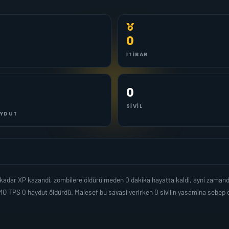
0
İTIBAR
0
SIVIL
YDUT
kadar XP kazandi, zombilere öldürülmeden 0 dakika hayatta kaldi, ayni zaman
MO TPS 0 haydut öldürdü. Malesef bu savasi verirken 0 sivilin yasamina sebe