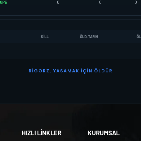
8PB
0
0
0
KILL
ÖLD. TARIH
ÖL
R
I
G
O
R
Z
,
Y
A
S
A
M
A
K
İ
Ç
I
N
Ö
L
D
Ü
R
HIZLI LİNKLER
KURUMSAL