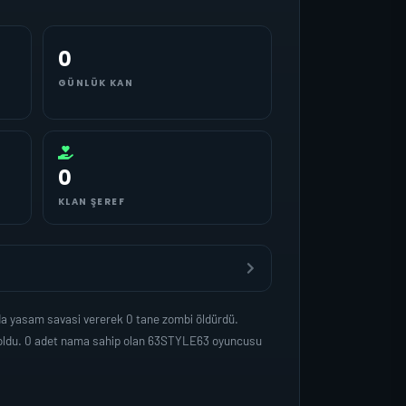
0
GÜNLÜK KAN
0
KLAN ŞEREF
da yasam savasi vererek 0 tane zombi öldürdü.
p oldu. 0 adet nama sahip olan 63STYLE63 oyuncusu