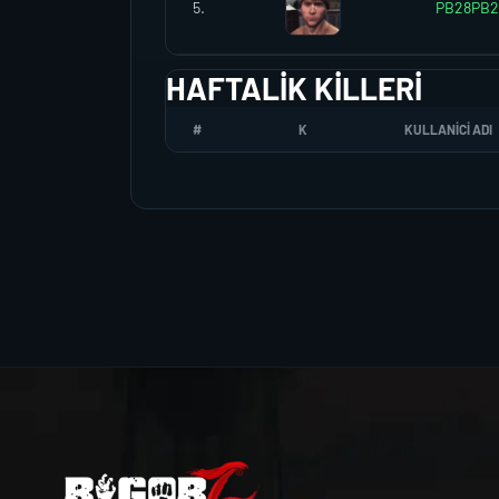
5.
PB28PB2
HAFTALIK KILLERI
#
K
KULLANICI ADI