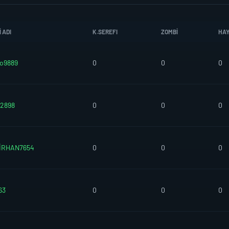
 ADI
K.SEREFI
ZOMBI
HA
co9889
0
0
0
2898
0
0
0
İRHAN7654
0
0
0
63
0
0
0