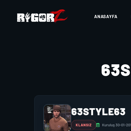
ANASAYFA
63
63STYLE63
Kuruluş 30-01-20
KLANSIZ