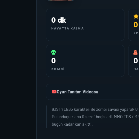
0 dk
0
HAYATTA KALMA
XP
0
0
ZOMBI
HA
Oyun Tanıtım Videosu
63STYLE63 karakteri ile zombi savasi yaparak 0 
Bulundugu klana 0 seref bagisladi, MMO FPS / M
bugün kadar kan akitti.