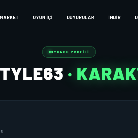
MARKET
OYUN İÇI
DUYURULAR
İNDIR
D
OYUNCU PROFILI
STYLE63
· KARA
15