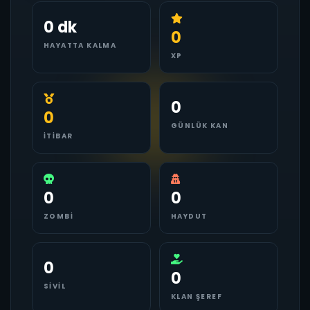
0 dk
0
HAYATTA KALMA
XP
0
0
GÜNLÜK KAN
İTIBAR
0
0
ZOMBI
HAYDUT
0
0
SIVIL
KLAN ŞEREF