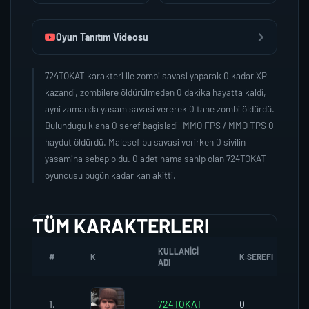
Oyun Tanıtım Videosu
724TOKAT karakteri ile zombi savasi yaparak 0 kadar XP
kazandi, zombilere öldürülmeden 0 dakika hayatta kaldi,
ayni zamanda yasam savasi vererek 0 tane zombi öldürdü.
Bulundugu klana 0 seref bagisladi, MMO FPS / MMO TPS 0
haydut öldürdü. Malesef bu savasi verirken 0 sivilin
yasamina sebep oldu. 0 adet nama sahip olan 724TOKAT
oyuncusu bugün kadar kan akitti.
TÜM KARAKTERLERI
KULLANICI
#
K
K.SEREFI
ADI
1.
724TOKAT
0