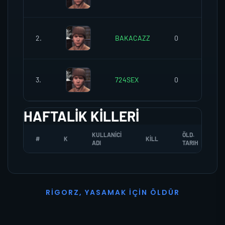
2.
BAKACAZZ
0
3.
724SEX
0
HAFTALIK KILLERI
KULLANICI
ÖLD.
#
K
KILL
ADI
TARIH
R
I
G
O
R
Z
,
Y
A
S
A
M
A
K
İ
Ç
I
N
Ö
L
D
Ü
R