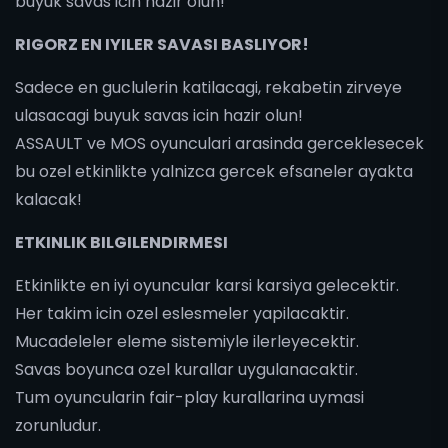
buyuk savas icin hazir olun!
RIGORZ EN IYILER SAVASI BASLIYOR!
Sadece en guclulerin katilacagi, rekabetin zirveye
ulasacagi buyuk savas icin hazir olun!
ASSAULT ve MOS oyunculari arasinda gerceklesecek
bu ozel etkinlikte yalnizca gercek efsaneler ayakta
kalacak!
ETKINLIK BILGILENDIRMESI
Etkinlikte en iyi oyuncular karsi karsiya gelecektir.
Her takim icin ozel eslesmeler yapilacaktir.
Mucadeleler eleme sistemiyle ilerleyecektir.
Savas boyunca ozel kurallar uygulanacaktir.
Tum oyuncularin fair-play kurallarina uymasi
zorunludur.