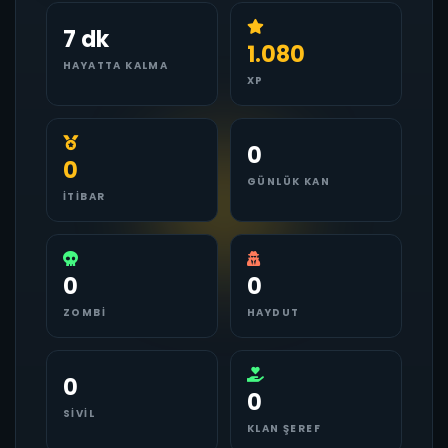
7 dk
1.080
HAYATTA KALMA
XP
0
0
GÜNLÜK KAN
İTIBAR
0
0
ZOMBI
HAYDUT
0
0
SIVIL
KLAN ŞEREF