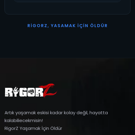
R
I
G
O
R
Z
,
Y
A
S
A
M
A
K
İ
Ç
I
N
Ö
L
D
Ü
R
Artık yaşamak eskisi kadar kolay değil, hayatta
kalabiliecekmisin!
RigorZ Yaşamak İçin Öldür