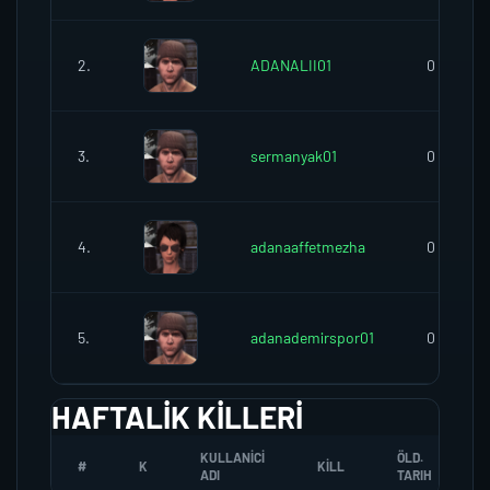
2.
ADANALII01
0
3.
sermanyak01
0
4.
adanaaffetmezha
0
5.
adanademirspor01
0
HAFTALIK KILLERI
KULLANICI
ÖLD.
#
K
KILL
ADI
TARIH