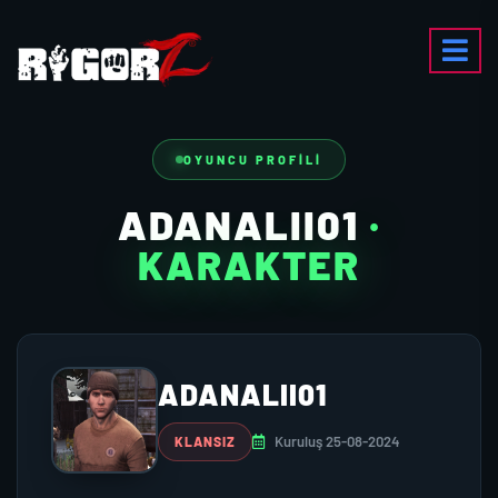
OYUNCU PROFILI
ADANALII01
·
KARAKTER
ADANALII01
Kuruluş 25-08-2024
KLANSIZ