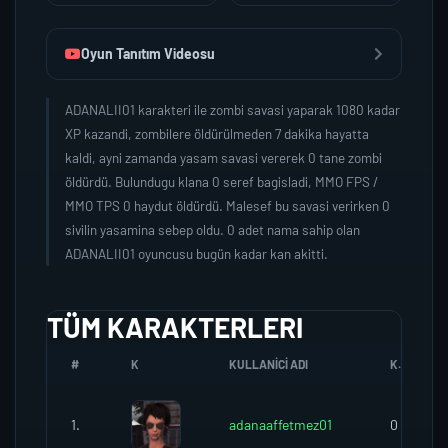
Oyun Tanıtım Videosu
ADANALII01 karakteri ile zombi savasi yaparak 1080 kadar
XP kazandi, zombilere öldürülmeden 7 dakika hayatta
kaldi, ayni zamanda yasam savasi vererek 0 tane zombi
öldürdü. Bulundugu klana 0 seref bagisladi, MMO FPS /
MMO TPS 0 haydut öldürdü. Malesef bu savasi verirken 0
sivilin yasamina sebep oldu. 0 adet nama sahip olan
ADANALII01 oyuncusu bugün kadar kan akitti.
TÜM KARAKTERLERI
#
K
KULLANICI ADI
K.SEREFI
1.
adanaaffetmez01
0