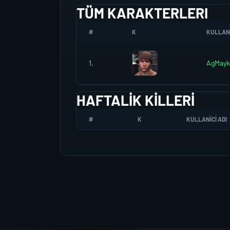
TÜM KARAKTERLERI
#
K
KULLANI
1.
AgMayk
HAFTALIK KILLERI
#
K
KULLANICI ADI