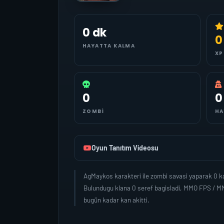
0 dk
0
HAYATTA KALMA
XP
0
0
ZOMBI
HA
Oyun Tanıtım Videosu
AgMaykos karakteri ile zombi savasi yaparak 0 k
Bulundugu klana 0 seref bagisladi, MMO FPS / MM
bugün kadar kan akitti.