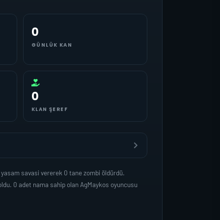
0
GÜNLÜK KAN
0
KLAN ŞEREF
 yasam savasi vererek 0 tane zombi öldürdü.
 oldu. 0 adet nama sahip olan AgMaykos oyuncusu