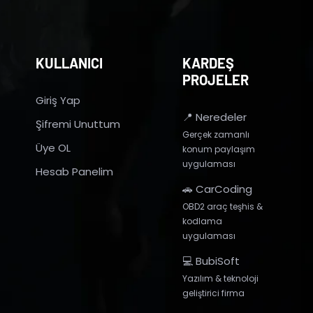
KULLANICI
KARDEŞ
PROJELER
Giriş Yap
📍 Neredeler
Şifremi Unuttum
Gerçek zamanlı
Üye OL
konum paylaşım
uygulaması
Hesab Panelim
🚗 CarCoding
OBD2 araç teşhis &
kodlama
uygulaması
💻 BubiSoft
Yazılım & teknoloji
geliştirici firma