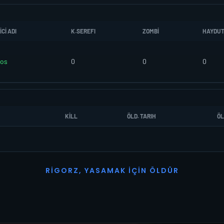
CI ADI
K.SEREFI
ZOMBI
HAYDU
os
0
0
0
KILL
ÖLD. TARIH
ÖL
R
I
G
O
R
Z
,
Y
A
S
A
M
A
K
İ
Ç
I
N
Ö
L
D
Ü
R