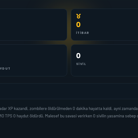
0
İTIBAR
0
SIVIL
YDUT
adar XP kazandi, zombilere öldürülmeden 0 dakika hayatta kaldi, ayni zamanda
O TPS 0 haydut öldürdü. Malesef bu savasi verirken 0 sivilin yasamina sebep