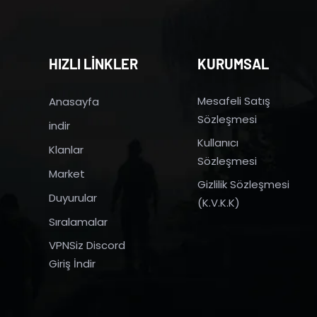
HIZLI LİNKLER
KURUMSAL
Mesafeli Satış
Anasayfa
Sözleşmesi
indir
Kullanıcı
Klanlar
Sözleşmesi
Market
Gizlilik Sözleşmesi
Duyurular
(K.V.K.K)
Sıralamalar
VPNSiz Discord
Giriş İndir