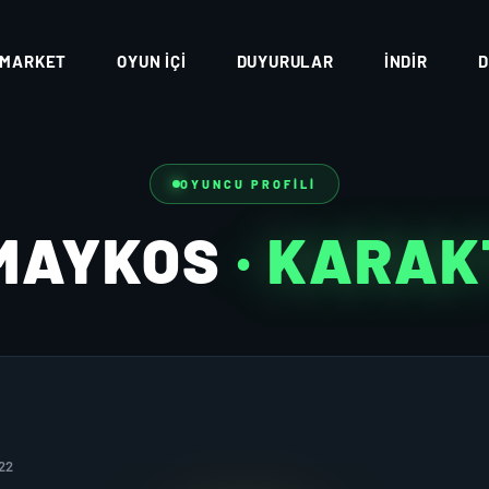
MARKET
OYUN İÇI
DUYURULAR
İNDIR
D
OYUNCU PROFILI
MAYKOS
· KARAK
22