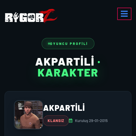
OYUNCU PROFILI
AKPARTILI
·
KARAKTER
AKPARTILI
Kuruluş 29-01-2015
KLANSIZ