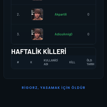
2.
Akpartili
0
3.
AdiosAmig0
0
HAFTALIK KILLERI
KULLANICI
ÖLD.
#
K
KILL
ADI
TARIH
R
I
G
O
R
Z
,
Y
A
S
A
M
A
K
İ
Ç
I
N
Ö
L
D
Ü
R