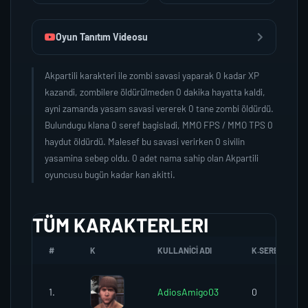
Oyun Tanıtım Videosu
Akpartili karakteri ile zombi savasi yaparak 0 kadar XP
kazandi, zombilere öldürülmeden 0 dakika hayatta kaldi,
ayni zamanda yasam savasi vererek 0 tane zombi öldürdü.
Bulundugu klana 0 seref bagisladi, MMO FPS / MMO TPS 0
haydut öldürdü. Malesef bu savasi verirken 0 sivilin
yasamina sebep oldu. 0 adet nama sahip olan Akpartili
oyuncusu bugün kadar kan akitti.
TÜM KARAKTERLERI
#
K
KULLANICI ADI
K.SEREFI
1.
AdiosAmigo03
0