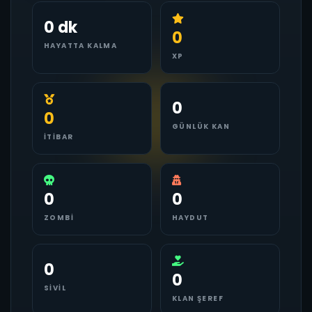
0 dk
0
HAYATTA KALMA
XP
0
0
GÜNLÜK KAN
İTIBAR
0
0
ZOMBI
HAYDUT
0
0
SIVIL
KLAN ŞEREF