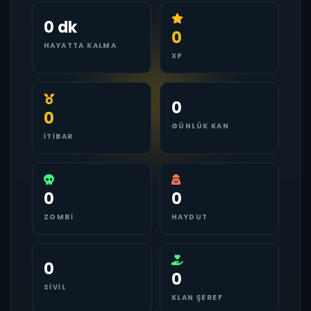
0 dk
0
HAYATTA KALMA
XP
0
0
GÜNLÜK KAN
İTIBAR
0
0
ZOMBI
HAYDUT
0
0
SIVIL
KLAN ŞEREF