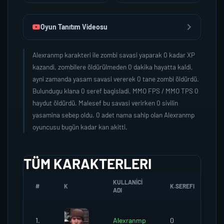
Oyun Tanıtım Videosu
Alexranmp karakteri ile zombi savasi yaparak 0 kadar XP
kazandi, zombilere öldürülmeden 0 dakika hayatta kaldi,
ayni zamanda yasam savasi vererek 0 tane zombi öldürdü.
Bulundugu klana 0 seref bagisladi, MMO FPS / MMO TPS 0
haydut öldürdü. Malesef bu savasi verirken 0 sivilin
yasamina sebep oldu. 0 adet nama sahip olan Alexranmp
oyuncusu bugün kadar kan akitti.
TÜM KARAKTERLERI
KULLANICI
#
K
K.SEREFI
Z
ADI
1.
Alexranmp
0
0