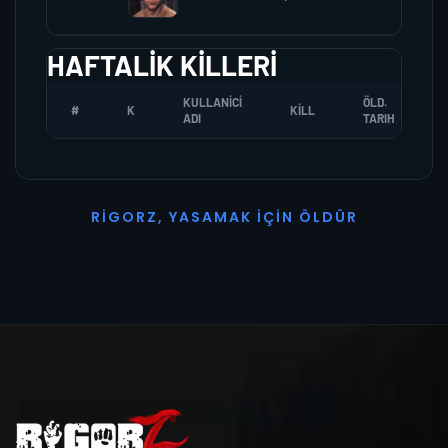
HAFTALIK KILLERI
KULLANICI
ÖLD.
#
K
KILL
ADI
TARIH
R
I
G
O
R
Z
,
Y
A
S
A
M
A
K
İ
Ç
I
N
Ö
L
D
Ü
R