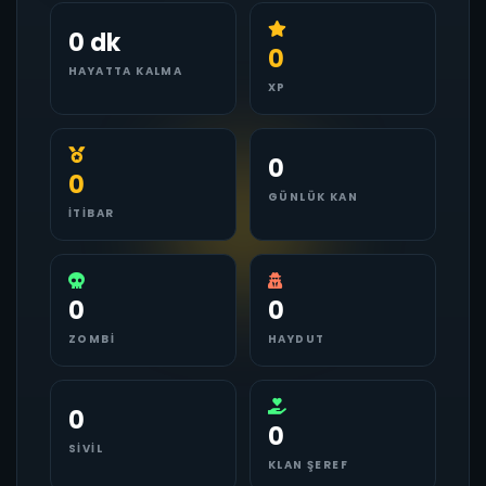
0 dk
0
HAYATTA KALMA
XP
0
0
GÜNLÜK KAN
İTIBAR
0
0
ZOMBI
HAYDUT
0
0
SIVIL
KLAN ŞEREF