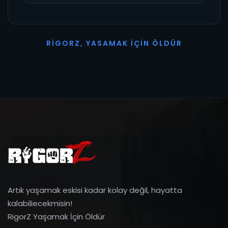
R
I
G
O
R
Z
,
Y
A
S
A
M
A
K
İ
Ç
I
N
Ö
L
D
Ü
R
Artık yaşamak eskisi kadar kolay değil, hayatta
kalabiliecekmisin!
RigorZ Yaşamak İçin Öldür