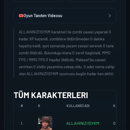
Oyun Tanıtım Videosu
ALLAHINIZI1SYKM karakteri ile zombi savasi yaparak 0
kadar XP kazandi, zombilere öldürülmeden 0 dakika
hayatta kaldi, ayni zamanda yasam savasi vererek 0 tane
zombi öldürdü. Bulundugu klana 0 seref bagisladi, MMO
FPS / MMO TPS 0 haydut öldürdü. Malesef bu savasi
verirken 0 sivilin yasamina sebep oldu. 0 adet nama sahip
olan ALLAHINIZI1SYKM oyuncusu bugün kadar kan akitti.
TÜM KARAKTERLERI
#
K
KULLANICI ADI
K.SEREFI
1.
ALLAHINIZI1SYKM
0