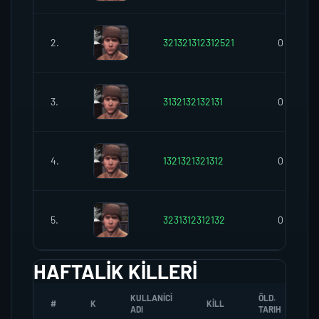
2.
321321312312521
0
3.
3132132132131
0
4.
1321321321312
0
5.
3231312312132
0
HAFTALIK KILLERI
KULLANICI
ÖLD.
#
K
KILL
ADI
TARIH