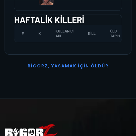
HAFTALIK KILLERI
KULLANICI
ÖLD.
#
K
KILL
ADI
TARIH
R
I
G
O
R
Z
,
Y
A
S
A
M
A
K
İ
Ç
I
N
Ö
L
D
Ü
R