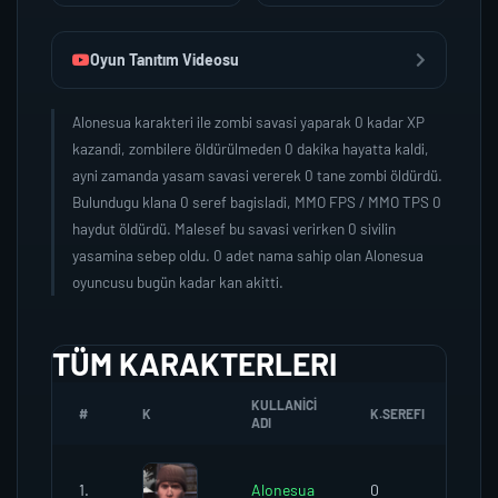
Oyun Tanıtım Videosu
Alonesua karakteri ile zombi savasi yaparak 0 kadar XP
kazandi, zombilere öldürülmeden 0 dakika hayatta kaldi,
ayni zamanda yasam savasi vererek 0 tane zombi öldürdü.
Bulundugu klana 0 seref bagisladi, MMO FPS / MMO TPS 0
haydut öldürdü. Malesef bu savasi verirken 0 sivilin
yasamina sebep oldu. 0 adet nama sahip olan Alonesua
oyuncusu bugün kadar kan akitti.
TÜM KARAKTERLERI
KULLANICI
#
K
K.SEREFI
ZO
ADI
1.
Alonesua
0
0