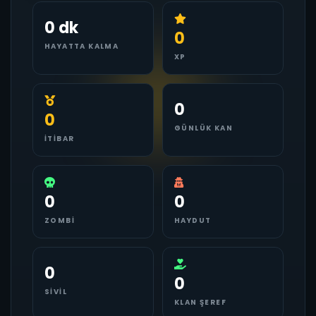
0 dk
0
HAYATTA KALMA
XP
0
0
GÜNLÜK KAN
İTIBAR
0
0
ZOMBI
HAYDUT
0
0
SIVIL
KLAN ŞEREF