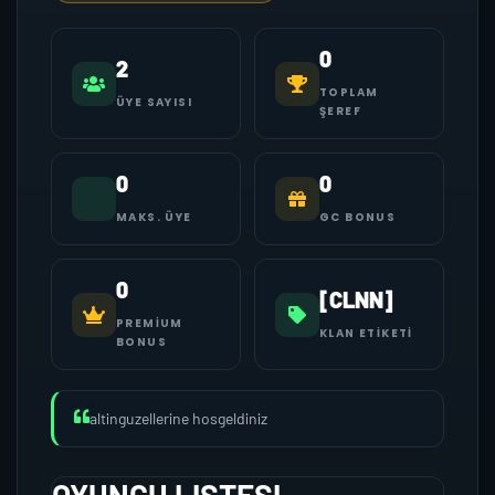
0
2
TOPLAM
ÜYE SAYISI
ŞEREF
0
0
MAKS. ÜYE
GC BONUS
0
[CLNN]
PREMIUM
KLAN ETIKETI
BONUS
altinguzellerine hosgeldiniz