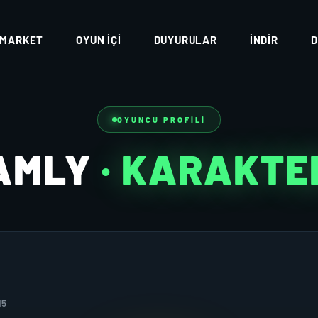
MARKET
OYUN İÇI
DUYURULAR
İNDIR
D
OYUNCU PROFILI
AMLY
· KARAKTE
15