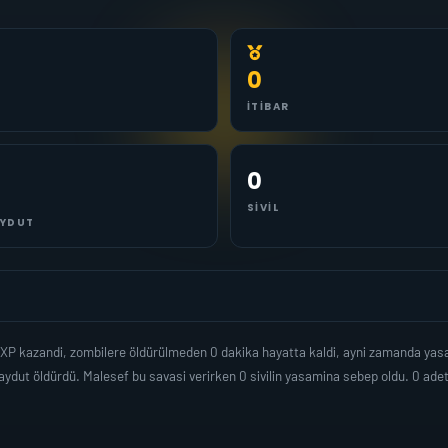
0
İTIBAR
0
SIVIL
YDUT
 XP kazandi, zombilere öldürülmeden 0 dakika hayatta kaldi, ayni zamanda ya
ydut öldürdü. Malesef bu savasi verirken 0 sivilin yasamina sebep oldu. 0 a