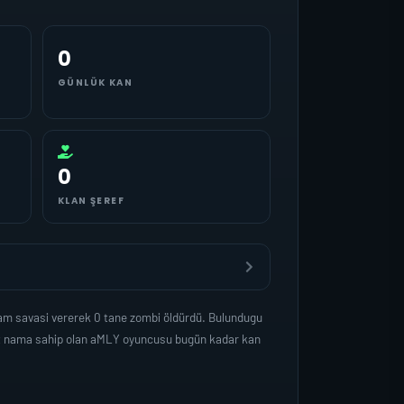
0
GÜNLÜK KAN
0
KLAN ŞEREF
sam savasi vererek 0 tane zombi öldürdü. Bulundugu
det nama sahip olan aMLY oyuncusu bugün kadar kan