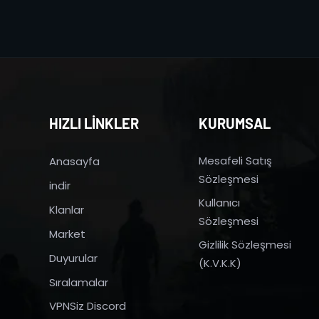
HIZLI LİNKLER
KURUMSAL
Mesafeli Satış
Anasayfa
Sözleşmesi
indir
Kullanıcı
Klanlar
Sözleşmesi
Market
Gizlilik Sözleşmesi
Duyurular
(K.V.K.K)
Sıralamalar
VPNSiz Discord