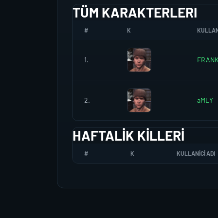
TÜM KARAKTERLERI
#
K
KULLANI
1.
FRAN
2.
aMLY
HAFTALIK KILLERI
#
K
KULLANICI ADI