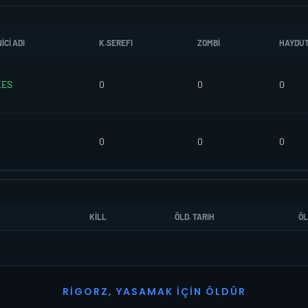
CI ADI
K.SEREFI
ZOMBI
HAYDU
KES
0
0
0
0
0
0
KILL
ÖLD. TARIH
ÖL
R
I
G
O
R
Z
,
Y
A
S
A
M
A
K
İ
Ç
I
N
Ö
L
D
Ü
R