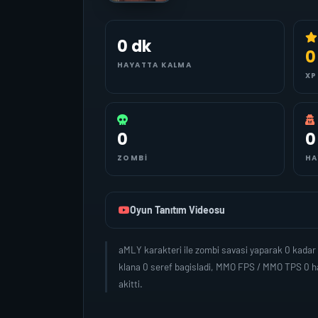
0 dk
0
HAYATTA KALMA
XP
0
0
ZOMBI
HA
Oyun Tanıtım Videosu
aMLY karakteri ile zombi savasi yaparak 0 kadar
klana 0 seref bagisladi, MMO FPS / MMO TPS 0 ha
akitti.