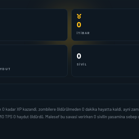
0
İTIBAR
0
SIVIL
YDUT
 0 kadar XP kazandi, zombilere öldürülmeden 0 dakika hayatta kaldi, ayni za
MO TPS 0 haydut öldürdü. Malesef bu savasi verirken 0 sivilin yasamina sebe