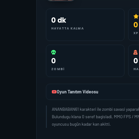
0 dk
0
HAYATTA KALMA
XP
0
0
ZOMBI
HA
Oyun Tanıtım Videosu
ANANBABAN61 karakteri ile zombi savasi yaparak
Bulundugu klana 0 seref bagisladi, MMO FPS / M
oyuncusu bugün kadar kan akitti.