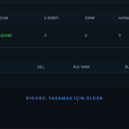
I ADI
K.SEREFI
ZOMBI
HAYD
BAN61
0
0
0
KILL
ÖLD. TARIH
ÖL
R
I
G
O
R
Z
,
Y
A
S
A
M
A
K
İ
Ç
I
N
Ö
L
D
Ü
R