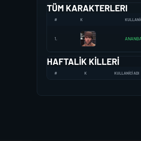
TÜM KARAKTERLERI
#
K
KULLANIC
1.
ANANBA
HAFTALIK KILLERI
#
K
KULLANICI ADI