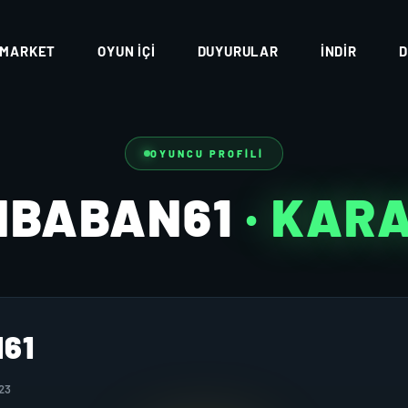
MARKET
OYUN İÇI
DUYURULAR
İNDIR
D
OYUNCU PROFILI
NBABAN61
· KAR
61
23