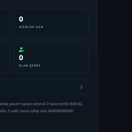
0
GÜNLÜK KAN
0
KLAN ŞEREF
manda yasam savasi vererek 0 tane zombi öldürdü.
p oldu. 0 adet nama sahip olan ANANBABAN61