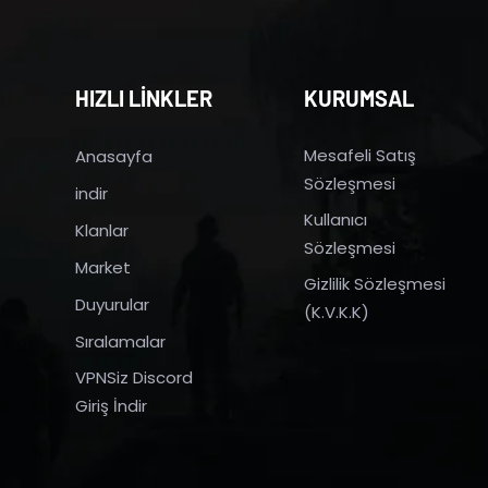
HIZLI LİNKLER
KURUMSAL
Mesafeli Satış
Anasayfa
Sözleşmesi
indir
Kullanıcı
Klanlar
Sözleşmesi
Market
Gizlilik Sözleşmesi
Duyurular
(K.V.K.K)
Sıralamalar
VPNSiz Discord
Giriş İndir