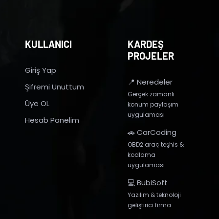
KULLANICI
KARDEŞ
PROJELER
Giriş Yap
📍 Neredeler
Şifremi Unuttum
Gerçek zamanlı
Üye OL
konum paylaşım
uygulaması
Hesab Panelim
🚗 CarCoding
OBD2 araç teşhis &
kodlama
uygulaması
💻 BubiSoft
Yazılım & teknoloji
geliştirici firma