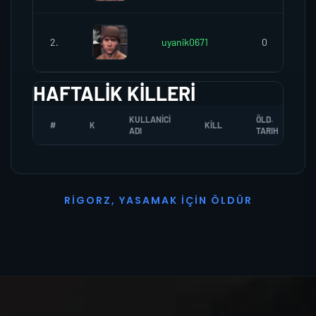
2.
uyanik0671
0
HAFTALIK KILLERI
KULLANICI
ÖLD.
#
K
KILL
ADI
TARIH
R
I
G
O
R
Z
,
Y
A
S
A
M
A
K
İ
Ç
I
N
Ö
L
D
Ü
R