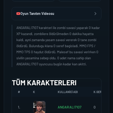
Oyun Tanıtım Videosu
ANGARALI7107 karakteri ile zombi savasi yaparak 0 kadar
XP kazandi, zombilere öldürülmeden 0 dakika hayatta
kaldi, ayni zamanda yasam savasi vererek 0 tane zombi
öldürdü. Bulundugu klana 0 seref bagisladi, MMO FPS /
MMO TPS 0 haydut öldürdü. Malesef bu savasi verirken 0
sivilin yasamina sebep oldu. 0 adet nama sahip olan
ANGARALI7107 oyuncusu bugün kadar kan akitti.
TÜM KARAKTERLERI
#
K
KULLANICI ADI
K.SEREFI
1.
ANGARALI7107
0