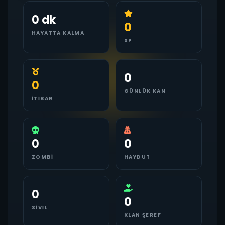
0 dk
0
HAYATTA KALMA
XP
0
0
GÜNLÜK KAN
İTIBAR
0
0
ZOMBI
HAYDUT
0
0
SIVIL
KLAN ŞEREF