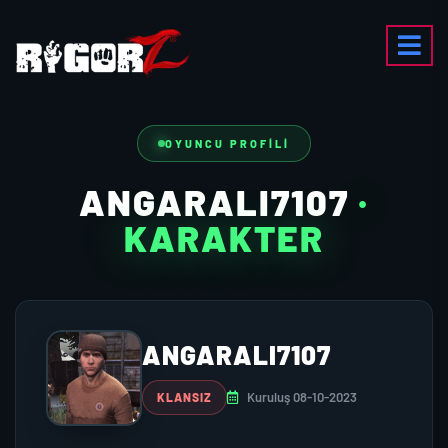
OYUNCU PROFILI
ANGARALI7107
·
KARAKTER
ANGARALI7107
Kuruluş 08-10-2023
KLANSIZ