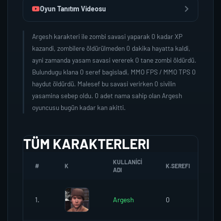
Oyun Tanıtım Videosu
Argesh karakteri ile zombi savasi yaparak 0 kadar XP
kazandi, zombilere öldürülmeden 0 dakika hayatta kaldi,
ayni zamanda yasam savasi vererek 0 tane zombi öldürdü.
Bulundugu klana 0 seref bagisladi, MMO FPS / MMO TPS 0
haydut öldürdü. Malesef bu savasi verirken 0 sivilin
yasamina sebep oldu. 0 adet nama sahip olan Argesh
oyuncusu bugün kadar kan akitti.
TÜM KARAKTERLERI
KULLANICI
#
K
K.SEREFI
ZO
ADI
1.
Argesh
0
0