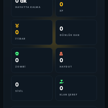
0 dk
0
HAYATTA KALMA
XP
0
0
GÜNLÜK KAN
İTIBAR
0
0
ZOMBI
HAYDUT
0
0
SIVIL
KLAN ŞEREF