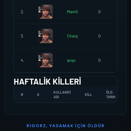
2.
Mam0
0
0
3.
Charq
0
0
4.
qcqc
0
0
HAFTALIK KILLERI
KULLANICI
ÖLD.
#
K
KILL
ADI
TARIH
R
I
G
O
R
Z
,
Y
A
S
A
M
A
K
İ
Ç
I
N
Ö
L
D
Ü
R