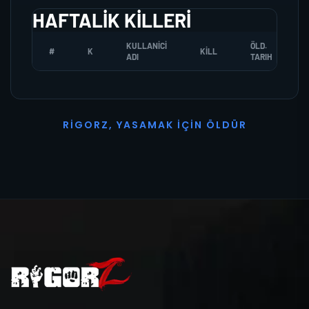
HAFTALIK KILLERI
KULLANICI
ÖLD.
#
K
KILL
ADI
TARIH
R
I
G
O
R
Z
,
Y
A
S
A
M
A
K
İ
Ç
I
N
Ö
L
D
Ü
R