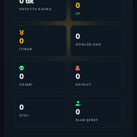
0 dk
0
HAYATTA KALMA
XP
0
0
GÜNLÜK KAN
İTIBAR
0
0
ZOMBI
HAYDUT
0
0
SIVIL
KLAN ŞEREF