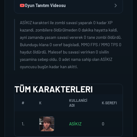
Oyun Tanıtım Videosu
ASİKIZ karakteri ile zombi savasi yaparak 0 kadar XP
kazandi, zombilere öldürülmeden 0 dakika hayatta kaldi,
ayni zamanda yasam savasi vererek 0 tane zombi öldürdü.
Bulundugu klana 0 seref bagisladi, MMO FPS / MMO TPS 0
haydut öldürdü. Malesef bu savasi verirken 0 sivilin
yasamina sebep oldu. 0 adet nama sahip olan ASİKIZ
oyuncusu bugün kadar kan akitti.
TÜM KARAKTERLERI
KULLANICI
#
K
K.SEREFI
ZO
ADI
1.
ASİKIZ
0
0