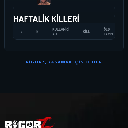
HAFTALIK KILLERI
KULLANICI
ÖLD.
#
K
KILL
ADI
TARIH
R
I
G
O
R
Z
,
Y
A
S
A
M
A
K
İ
Ç
I
N
Ö
L
D
Ü
R