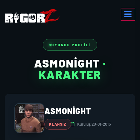
OYUNCU PROFILI
ASMONIGHT
·
KARAKTER
ASMONIGHT
Kuruluş 29-01-2015
KLANSIZ