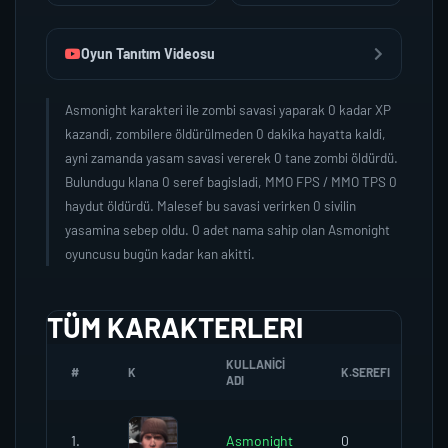
Oyun Tanıtım Videosu
Asmonight karakteri ile zombi savasi yaparak 0 kadar XP
kazandi, zombilere öldürülmeden 0 dakika hayatta kaldi,
ayni zamanda yasam savasi vererek 0 tane zombi öldürdü.
Bulundugu klana 0 seref bagisladi, MMO FPS / MMO TPS 0
haydut öldürdü. Malesef bu savasi verirken 0 sivilin
yasamina sebep oldu. 0 adet nama sahip olan Asmonight
oyuncusu bugün kadar kan akitti.
TÜM KARAKTERLERI
KULLANICI
#
K
K.SEREFI
Z
ADI
1.
Asmonight
0
0