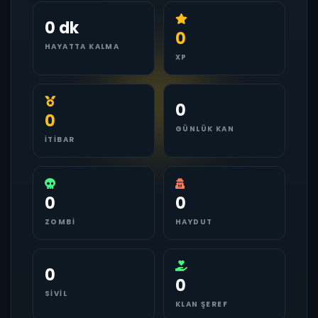
0 dk
0
HAYATTA KALMA
XP
0
0
GÜNLÜK KAN
İTIBAR
0
0
ZOMBI
HAYDUT
0
0
SIVIL
KLAN ŞEREF