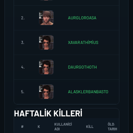
2.
AURGLOROASA
0
3.
XAVARATHİMİUS
0
4.
DAURGOTHOTH
0
5.
ALASKLERBANBASTO
0
HAFTALIK KILLERI
KULLANICI
ÖLD.
#
K
KILL
ADI
TARIH