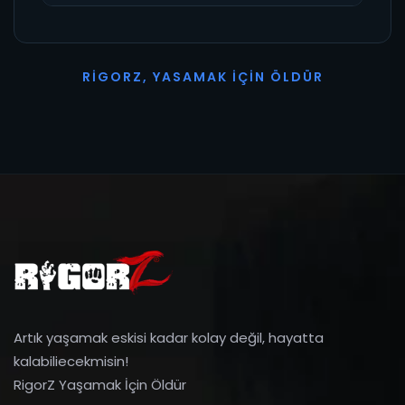
R
I
G
O
R
Z
,
Y
A
S
A
M
A
K
İ
Ç
I
N
Ö
L
D
Ü
R
Artık yaşamak eskisi kadar kolay değil, hayatta
kalabiliecekmisin!
RigorZ Yaşamak İçin Öldür