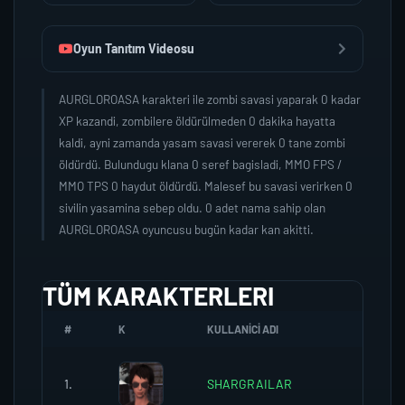
Oyun Tanıtım Videosu
AURGLOROASA karakteri ile zombi savasi yaparak 0 kadar
XP kazandi, zombilere öldürülmeden 0 dakika hayatta
kaldi, ayni zamanda yasam savasi vererek 0 tane zombi
öldürdü. Bulundugu klana 0 seref bagisladi, MMO FPS /
MMO TPS 0 haydut öldürdü. Malesef bu savasi verirken 0
sivilin yasamina sebep oldu. 0 adet nama sahip olan
AURGLOROASA oyuncusu bugün kadar kan akitti.
TÜM KARAKTERLERI
#
K
KULLANICI ADI
K.SER
1.
SHARGRAILAR
0