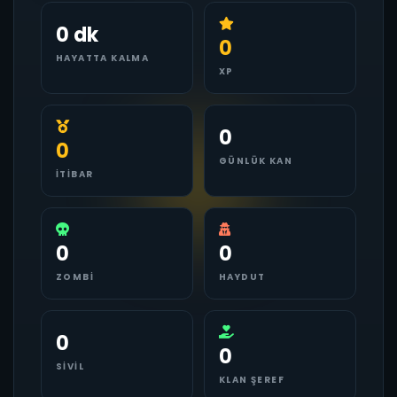
0 dk
0
HAYATTA KALMA
XP
0
0
GÜNLÜK KAN
İTIBAR
0
0
ZOMBI
HAYDUT
0
0
SIVIL
KLAN ŞEREF