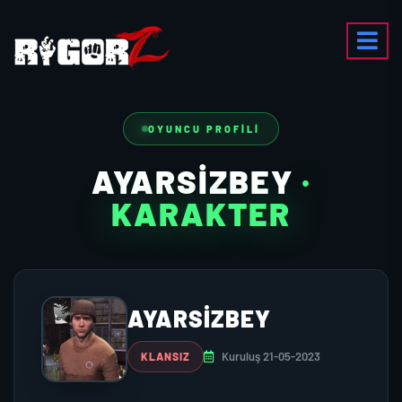
OYUNCU PROFILI
AYARSIZBEY
·
KARAKTER
AYARSIZBEY
Kuruluş 21-05-2023
KLANSIZ