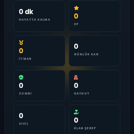
0 dk
0
HAYATTA KALMA
XP
0
0
GÜNLÜK KAN
İTIBAR
0
0
ZOMBI
HAYDUT
0
0
SIVIL
KLAN ŞEREF