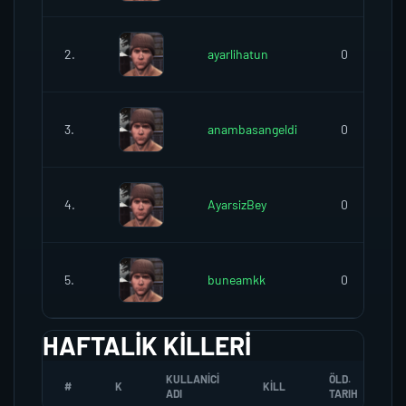
2.
ayarlihatun
0
3.
anambasangeldi
0
4.
AyarsizBey
0
5.
buneamkk
0
HAFTALIK KILLERI
KULLANICI
ÖLD.
#
K
KILL
ADI
TARIH