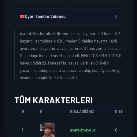
Oyun Tanıtım Videosu
AyarsizBey karakteri ile zombi savasi yaparak 0 kadar XP
kazandi, zombilere öldürülmeden 0 dakika hayatta kaldi,
ayni zamanda yasam savasi vererek 0 tane zombi öldürdü.
Bulundugu klana 0 seref bagisladi, MMO FPS / MMO TPS 0
haydut öldürdü. Malesef bu savasi verirken 0 sivilin
yasamina sebep oldu. 0 adet nama sahip olan AyarsizBey
oyuncusu bugün kadar kan akitti.
TÜM KARAKTERLERI
#
K
KULLANICI ADI
K.SEREFI
1.
ayarsizhaydut
0