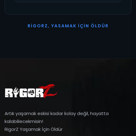
R
I
G
O
R
Z
,
Y
A
S
A
M
A
K
İ
Ç
I
N
Ö
L
D
Ü
R
Artık yaşamak eskisi kadar kolay değil, hayatta
kalabiliecekmisin!
RigorZ Yaşamak İçin Öldür