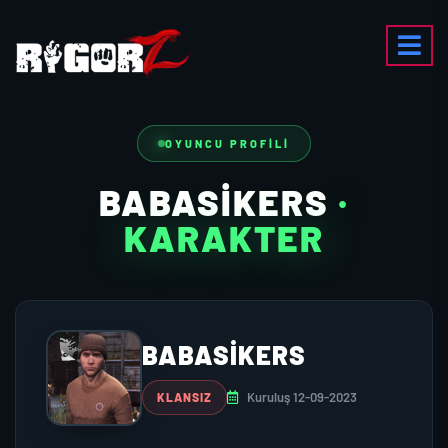
OYUNCU PROFILI
BABASIKERS
·
KARAKTER
BABASIKERS
Kuruluş 12-09-2023
KLANSIZ