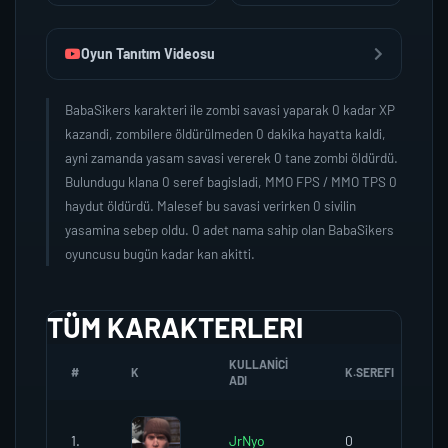
Oyun Tanıtım Videosu
BabaSikers karakteri ile zombi savasi yaparak 0 kadar XP
kazandi, zombilere öldürülmeden 0 dakika hayatta kaldi,
ayni zamanda yasam savasi vererek 0 tane zombi öldürdü.
Bulundugu klana 0 seref bagisladi, MMO FPS / MMO TPS 0
haydut öldürdü. Malesef bu savasi verirken 0 sivilin
yasamina sebep oldu. 0 adet nama sahip olan BabaSikers
oyuncusu bugün kadar kan akitti.
TÜM KARAKTERLERI
KULLANICI
#
K
K.SEREFI
ADI
1.
JrNyo
0