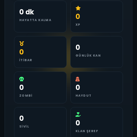
0 dk
0
HAYATTA KALMA
XP
0
0
GÜNLÜK KAN
İTIBAR
0
0
ZOMBI
HAYDUT
0
0
SIVIL
KLAN ŞEREF