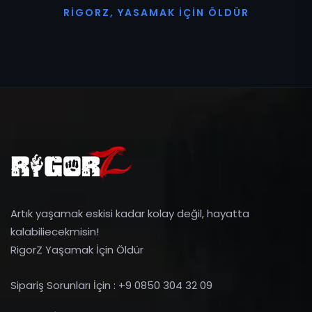
R
I
G
O
R
Z
,
Y
A
S
A
M
A
K
İ
Ç
I
N
Ö
L
D
Ü
R
Artık yaşamak eskisi kadar kolay değil, hayatta
kalabiliecekmisin!
RigorZ Yaşamak İçin Öldür
Sipariş Sorunları İçin : +9 0850 304 32 09