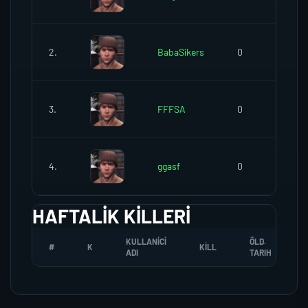
2.
BabaSikers
0
3.
FFFSA
0
4.
ggasf
0
HAFTALIK KILLERI
KULLANICI
ÖLD.
#
K
KILL
ADI
TARIH