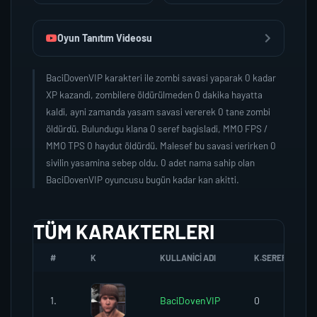
Oyun Tanıtım Videosu
BaciDovenVIP karakteri ile zombi savasi yaparak 0 kadar
XP kazandi, zombilere öldürülmeden 0 dakika hayatta
kaldi, ayni zamanda yasam savasi vererek 0 tane zombi
öldürdü. Bulundugu klana 0 seref bagisladi, MMO FPS /
MMO TPS 0 haydut öldürdü. Malesef bu savasi verirken 0
sivilin yasamina sebep oldu. 0 adet nama sahip olan
BaciDovenVIP oyuncusu bugün kadar kan akitti.
TÜM KARAKTERLERI
#
K
KULLANICI ADI
K.SEREFI
1.
BaciDovenVIP
0