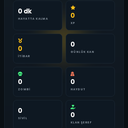
0 dk
0
HAYATTA KALMA
XP
0
0
GÜNLÜK KAN
İTIBAR
0
0
ZOMBI
HAYDUT
0
0
SIVIL
KLAN ŞEREF