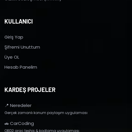
KULLANICI
Giriş Yap
Şifremi Unuttum
Üye OL
Hesab Panelim
KARDEŞ PROJELER
📍 Neredeler
Gerçek zamanlı konum paylaşım uygulaması
🚗 CarCoding
OBD2 araç teşhis & kodlama uygulaması