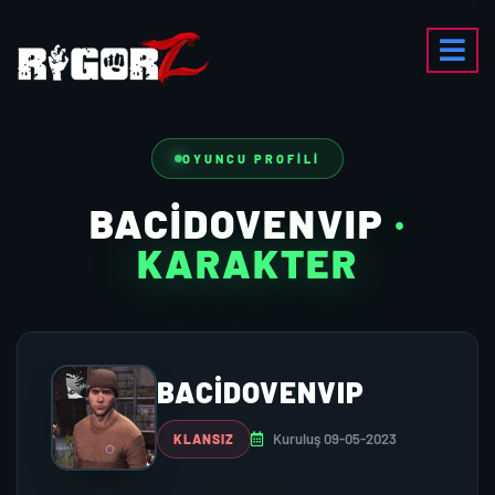
OYUNCU PROFILI
BACIDOVENVIP
·
KARAKTER
BACIDOVENVIP
Kuruluş 09-05-2023
KLANSIZ