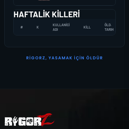
HAFTALIK KILLERI
KULLANICI
ÖLD.
#
K
KILL
ADI
TARIH
R
I
G
O
R
Z
,
Y
A
S
A
M
A
K
İ
Ç
I
N
Ö
L
D
Ü
R