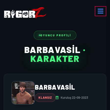
OYUNCU PROFILI
BARBAVASIL
·
KARAKTER
BARBAVASIL
Kuruluş 22-09-2023
KLANSIZ