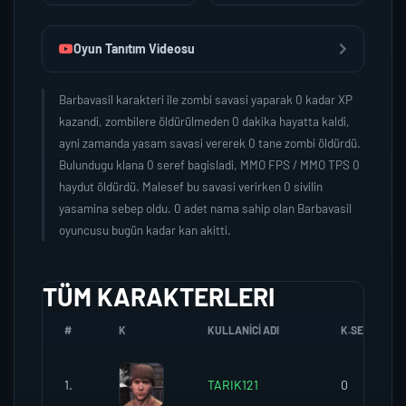
Oyun Tanıtım Videosu
Barbavasil karakteri ile zombi savasi yaparak 0 kadar XP
kazandi, zombilere öldürülmeden 0 dakika hayatta kaldi,
ayni zamanda yasam savasi vererek 0 tane zombi öldürdü.
Bulundugu klana 0 seref bagisladi, MMO FPS / MMO TPS 0
haydut öldürdü. Malesef bu savasi verirken 0 sivilin
yasamina sebep oldu. 0 adet nama sahip olan Barbavasil
oyuncusu bugün kadar kan akitti.
TÜM KARAKTERLERI
#
K
KULLANICI ADI
K.SEREFI
1.
TARIK121
0