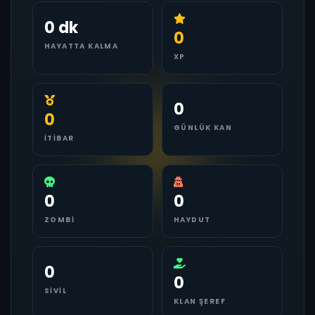
0 dk
0
HAYATTA KALMA
XP
0
0
GÜNLÜK KAN
İTIBAR
0
0
ZOMBI
HAYDUT
0
0
SIVIL
KLAN ŞEREF