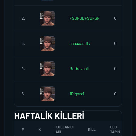
2.
FSDFSDFSDFSF
0
3.
aaaaaasdfv
0
4.
Barbavasil
0
5.
1Rigorz1
0
HAFTALIK KILLERI
KULLANICI
ÖLD.
#
K
KILL
ADI
TARIH