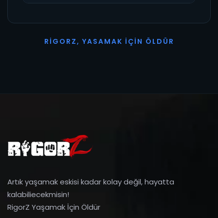
R
I
G
O
R
Z
,
Y
A
S
A
M
A
K
İ
Ç
I
N
Ö
L
D
Ü
R
Artık yaşamak eskisi kadar kolay değil, hayatta
kalabiliecekmisin!
RigorZ Yaşamak İçin Öldür