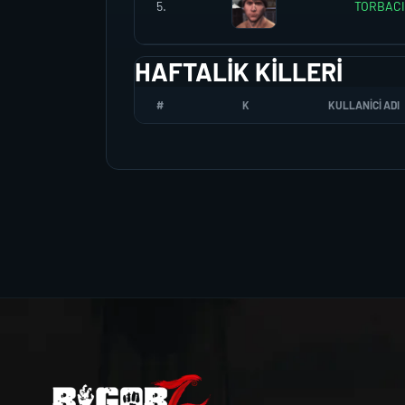
5.
TORBACI
HAFTALIK KILLERI
#
K
KULLANICI ADI