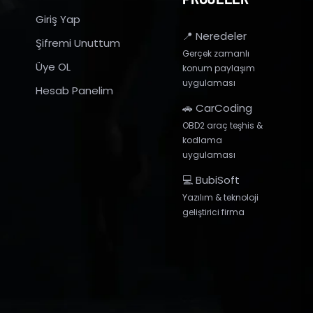
Giriş Yap
📍 Neredeler
Şifremi Unuttum
Gerçek zamanlı
Üye OL
konum paylaşım
uygulaması
Hesab Panelim
🚗 CarCoding
OBD2 araç teşhis &
kodlama
uygulaması
💻 BubiSoft
Yazılım & teknoloji
geliştirici firma