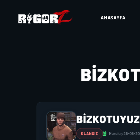
ANASAYFA
BİZKO
BİZKOTUYU
Kuruluş 26-06-2
KLANSIZ