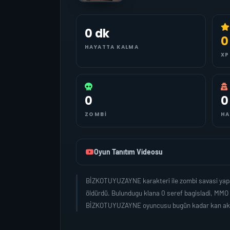
0 dk
0
HAYATTA KALMA
XP
0
0
ZOMBI
HA
Oyun Tanıtım Videosu
BİZKOTUYUZAYNE karakteri ile zombi savasi yapa
öldürdü. Bulundugu klana 0 seref bagisladi, MMO
BİZKOTUYUZAYNE oyuncusu bugün kadar kan aki