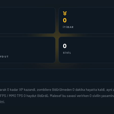
0
İTIBAR
0
SIVIL
YDUT
rak 0 kadar XP kazandi, zombilere öldürülmeden 0 dakika hayatta kaldi, ayni
 FPS / MMO TPS 0 haydut öldürdü. Malesef bu savasi verirken 0 sivilin yasamin
tti.