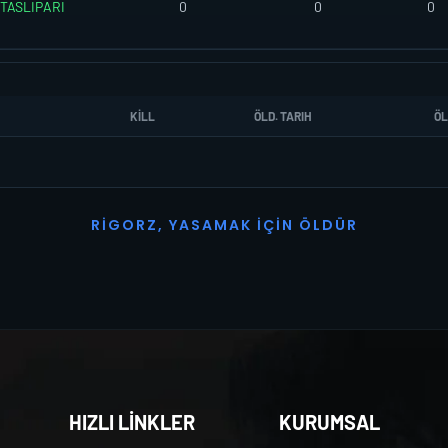
TASLIPARI
0
0
0
KILL
ÖLD. TARIH
ÖL
R
I
G
O
R
Z
,
Y
A
S
A
M
A
K
İ
Ç
I
N
Ö
L
D
Ü
R
HIZLI LİNKLER
KURUMSAL