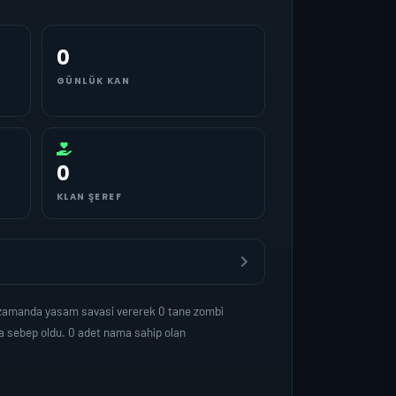
0
GÜNLÜK KAN
0
KLAN ŞEREF
 zamanda yasam savasi vererek 0 tane zombi
a sebep oldu. 0 adet nama sahip olan