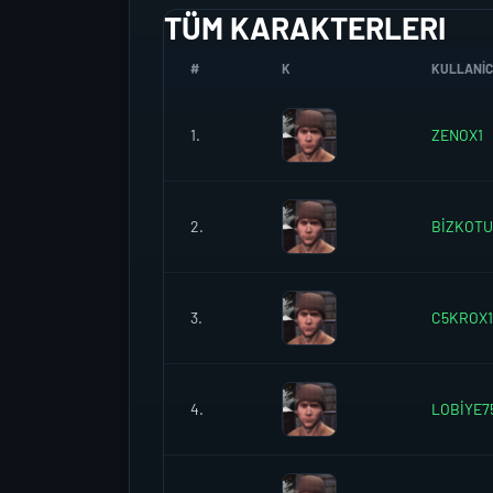
TÜM KARAKTERLERI
#
K
KULLANICI
1.
ZENOX1
2.
BİZKOT
3.
C5KROX1
4.
LOBİYE7