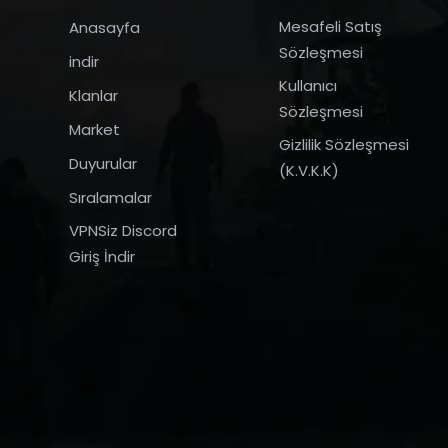
Mesafeli Satış
Anasayfa
Sözleşmesi
indir
Kullanıcı
Klanlar
Sözleşmesi
Market
Gizlilik Sözleşmesi
Duyurular
(K.V.K.K)
Sıralamalar
VPNSiz Discord
Giriş İndir