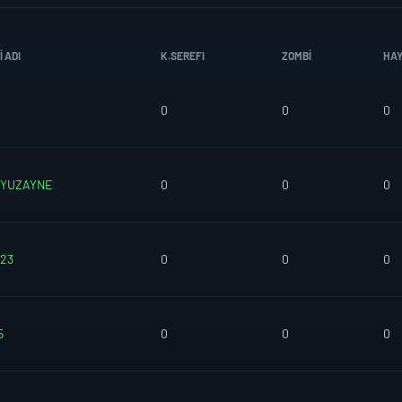
 ADI
K.SEREFI
ZOMBI
HA
0
0
0
UYUZAYNE
0
0
0
23
0
0
0
5
0
0
0