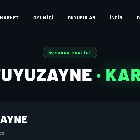
MARKET
OYUN İÇI
DUYURULAR
İNDIR
D
OYUNCU PROFILI
TUYUZAYNE
· KA
ZAYNE
023