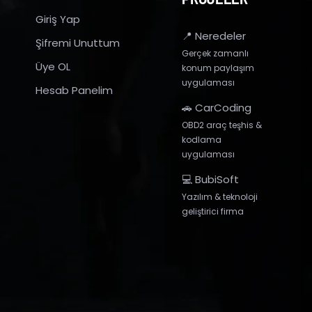
Giriş Yap
📍 Neredeler
Şifremi Unuttum
Gerçek zamanlı
Üye OL
konum paylaşım
uygulaması
Hesab Panelim
🚗 CarCoding
OBD2 araç teşhis &
kodlama
uygulaması
💻 BubiSoft
Yazılım & teknoloji
geliştirici firma