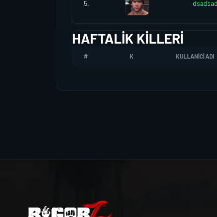
5.
dsadsa
HAFTALIK KILLERI
#
K
KULLANICI ADI