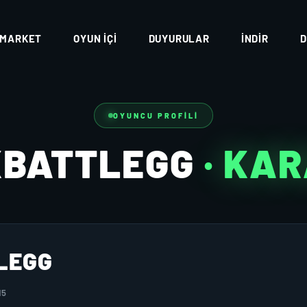
MARKET
OYUN İÇI
DUYURULAR
İNDIR
D
OYUNCU PROFILI
KBATTLEGG
· KA
LEGG
15