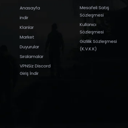
Mesafeli Satış
Anasayfa
Sözleşmesi
indir
Kullanıcı
Klanlar
Sözleşmesi
Market
Gizlilik Sözleşmesi
Duyurular
(K.V.K.K)
Sıralamalar
VPNSiz Discord
Giriş İndir