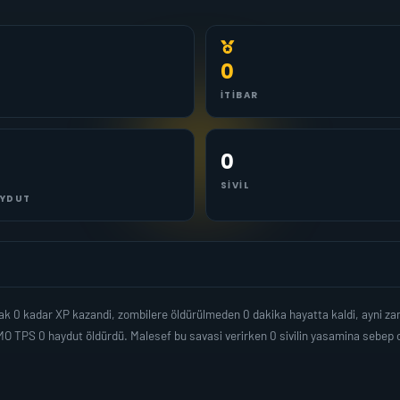
0
İTIBAR
0
SIVIL
YDUT
k 0 kadar XP kazandi, zombilere öldürülmeden 0 dakika hayatta kaldi, ayni z
MO TPS 0 haydut öldürdü. Malesef bu savasi verirken 0 sivilin yasamina sebe