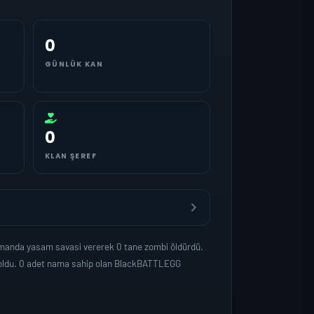
0
GÜNLÜK KAN
0
KLAN ŞEREF
amanda yasam savasi vererek 0 tane zombi öldürdü.
p oldu. 0 adet nama sahip olan BlackBATTLEGG