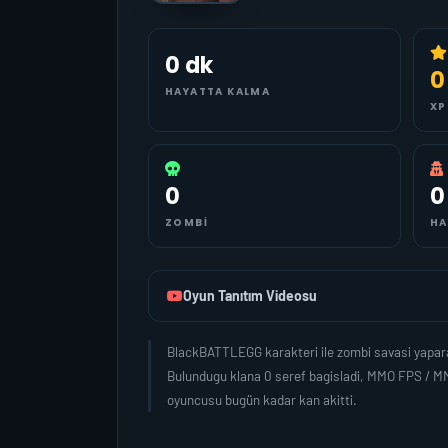
0 dk
0
HAYATTA KALMA
XP
0
0
ZOMBI
HA
Oyun Tanıtım Videosu
BlackBATTLEGG karakteri ile zombi savasi yapara
Bulundugu klana 0 seref bagisladi, MMO FPS / M
oyuncusu bugün kadar kan akitti.