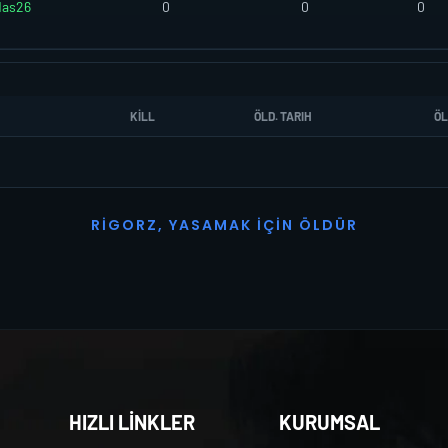
das26
0
0
0
KILL
ÖLD. TARIH
ÖL
R
I
G
O
R
Z
,
Y
A
S
A
M
A
K
İ
Ç
I
N
Ö
L
D
Ü
R
HIZLI LİNKLER
KURUMSAL