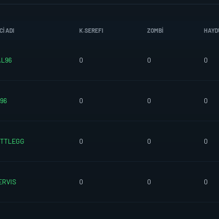
I ADI
K.SEREFI
ZOMBI
HAYD
L96
0
0
0
96
0
0
0
ATTLEGG
0
0
0
ERVIS
0
0
0