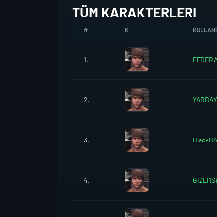
TÜM KARAKTERLERI
#
K
KULLANIC
1.
FEDERA
2.
YARBAY
3.
BlackB
4.
GIZLI1S