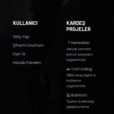
KULLANICI
KARDEŞ
PROJELER
Giriş Yap
📍 Neredeler
Şifremi Unuttum
Gerçek zamanlı
Üye OL
konum paylaşım
uygulaması
Hesab Panelim
🚗 CarCoding
OBD2 araç teşhis &
kodlama
uygulaması
💻 BubiSoft
Yazılım & teknoloji
geliştirici firma