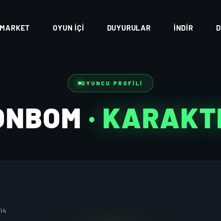
MARKET
OYUN İÇI
DUYURULAR
İNDIR
D
OYUNCU PROFILI
ONBOM
· KARAKT
014