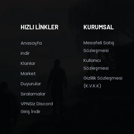
HIZLI LİNKLER
KURUMSAL
Mesafeli Satış
Anasayfa
Sözleşmesi
indir
Kullanıcı
Klanlar
Sözleşmesi
Market
Gizlilik Sözleşmesi
Duyurular
(K.V.K.K)
Sıralamalar
VPNSiz Discord
Giriş İndir