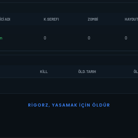
CI ADI
K.SEREFI
ZOMBI
HAYDU
m
0
0
0
KILL
ÖLD. TARIH
ÖL
R
I
G
O
R
Z
,
Y
A
S
A
M
A
K
İ
Ç
I
N
Ö
L
D
Ü
R