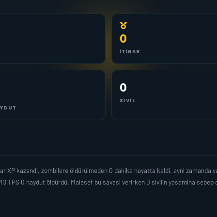
0
İTIBAR
0
SIVIL
YDUT
ar XP kazandi, zombilere öldürülmeden 0 dakika hayatta kaldi, ayni zamanda y
O TPS 0 haydut öldürdü. Malesef bu savasi verirken 0 sivilin yasamina sebe