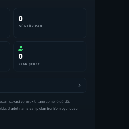
0
GÜNLÜK KAN
0
KLAN ŞEREF
asam savasi vererek 0 tane zombi öldürdü.
p oldu. 0 adet nama sahip olan BonBom oyuncusu