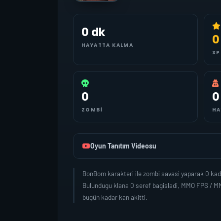
0 dk
0
HAYATTA KALMA
XP
0
0
ZOMBI
HA
Oyun Tanıtım Videosu
BonBom karakteri ile zombi savasi yaparak 0 kad
Bulundugu klana 0 seref bagisladi, MMO FPS / MM
bugün kadar kan akitti.