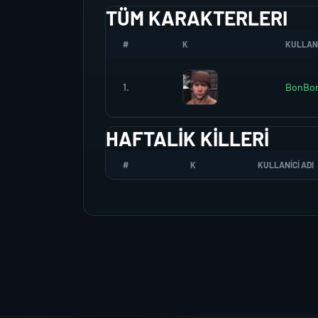
TÜM KARAKTERLERI
#
K
KULLANI
1.
BonBo
HAFTALIK KILLERI
#
K
KULLANICI ADI