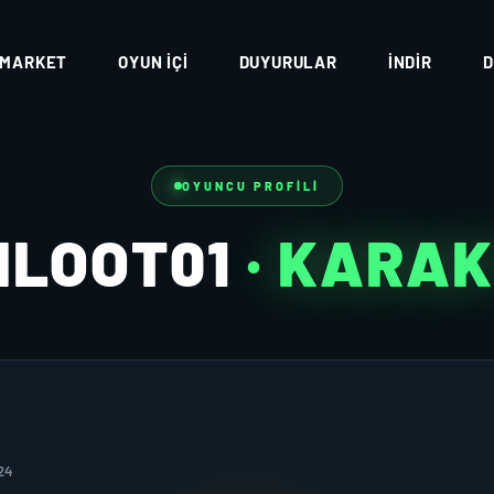
MARKET
OYUN İÇI
DUYURULAR
İNDIR
D
OYUNCU PROFILI
NLOOT01
· KARA
24