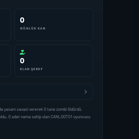
0
GÜNLÜK KAN
0
KLAN ŞEREF
da yasam savasi vererek 0 tane zombi öldürdü.
p oldu. 0 adet nama sahip olan CANLOOT01 oyuncusu