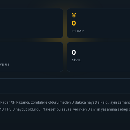
0
İTIBAR
0
SIVIL
YDUT
kadar XP kazandi, zombilere öldürülmeden 0 dakika hayatta kaldi, ayni zaman
MO TPS 0 haydut öldürdü. Malesef bu savasi verirken 0 sivilin yasamina sebe