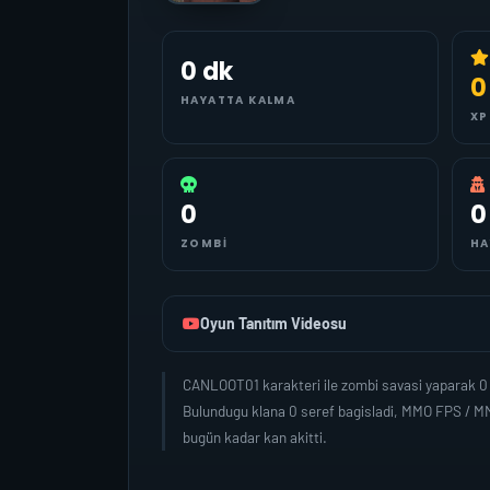
0 dk
0
HAYATTA KALMA
XP
0
0
ZOMBI
HA
Oyun Tanıtım Videosu
CANLOOT01 karakteri ile zombi savasi yaparak 0 
Bulundugu klana 0 seref bagisladi, MMO FPS / M
bugün kadar kan akitti.