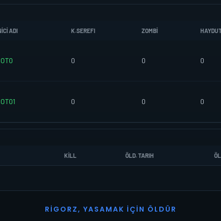
CI ADI
K.SEREFI
ZOMBI
HAYDU
OOT0
0
0
0
OT01
0
0
0
KILL
ÖLD. TARIH
ÖL
R
I
G
O
R
Z
,
Y
A
S
A
M
A
K
İ
Ç
I
N
Ö
L
D
Ü
R