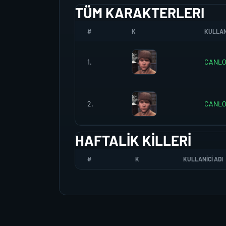
TÜM KARAKTERLERI
#
K
KULLANI
1.
CANL
2.
CANLO
HAFTALIK KILLERI
#
K
KULLANICI ADI