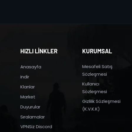
HIZLI LİNKLER
KURUMSAL
Mesafeli Satış
Anasayfa
Sözleşmesi
indir
Kullanıcı
Klanlar
Sözleşmesi
Market
Gizlilik Sözleşmesi
Duyurular
(K.V.K.K)
Sıralamalar
VPNSiz Discord