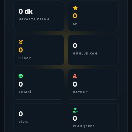
0 dk
0
HAYATTA KALMA
XP
0
0
GÜNLÜK KAN
İTIBAR
0
0
ZOMBI
HAYDUT
0
0
SIVIL
KLAN ŞEREF