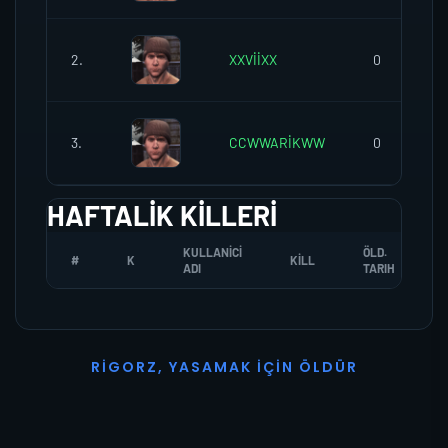
2.
XXVİİXX
0
3.
CCWWARİKWW
0
HAFTALIK KILLERI
KULLANICI
ÖLD.
#
K
KILL
ADI
TARIH
R
I
G
O
R
Z
,
Y
A
S
A
M
A
K
İ
Ç
I
N
Ö
L
D
Ü
R