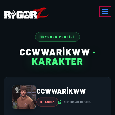
OYUNCU PROFILI
CCWWARİKWW
·
KARAKTER
CCWWARİKWW
Kuruluş 30-01-2015
KLANSIZ