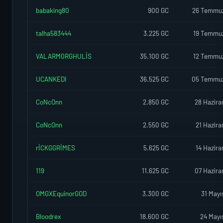
babaking80
900 GC
26 Temmu
talha583444
3.225 GC
19 Temmu
VALARM0RGHULİS
35.100 GC
12 Temmu
UCANKEDI
36.525 GC
05 Temmu
CoNcOnn
2.850 GC
28 Hazira
CoNcOnn
2.550 GC
21 Hazira
rİCKGGRİMES
5.625 GC
14 Hazira
119
11.625 GC
07 Hazira
OMGXEquinorGOD
3.300 GC
31 Mayı
Bloodrex
18.600 GC
24 Mayı