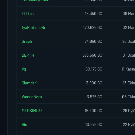
FfTfps
16.350 GC
09 Mar
1yaRmDoneRr
170.625 GC
02 Mar
Graph
74.850 GC
26 Oca
DEPTH
575.550 GC
01 Oca
Vq
59.175 GC
11 Kası
Olamdar1
3.900 GC
13 Eki
WandaNara
3.525 GC
06 Eki
MERSINL33
15.300 GC
29 Eyl
Rio
10.575 GC
22 Eyl