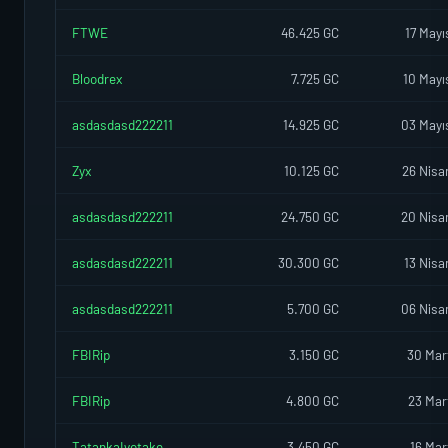
FTWE
46.425 GC
17 Mayı
Bloodrex
7.725 GC
10 Mayı
asdasdasd222211
14.925 GC
03 Mayı
Zyx
10.125 GC
26 Nisa
asdasdasd222211
24.750 GC
20 Nisa
asdasdasd222211
30.300 GC
13 Nisa
asdasdasd222211
5.700 GC
06 Nisa
FBIRip
3.150 GC
30 Mar
FBIRip
4.800 GC
23 Mar
TatankaIyotake
3.450 GC
16 Mar