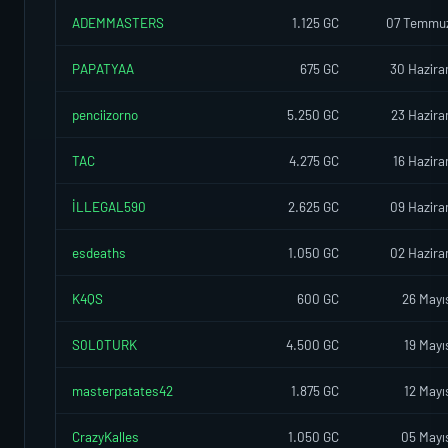
ADEMMASTERS
1.125 GC
07 Temmu
PAPATYAA
675 GC
30 Hazira
penciizorno
5.250 GC
23 Hazira
TAC
4.275 GC
16 Hazira
İLLEGAL590
2.625 GC
09 Hazira
esdeaths
1.050 GC
02 Hazira
K4QS
600 GC
26 Mayı
S0L0TURK
4.500 GC
19 Mayı
masterpatates42
1.875 GC
12 Mayı
CrazyKalles
1.050 GC
05 Mayı