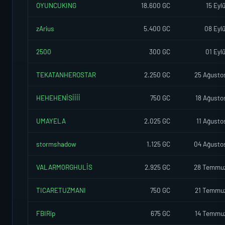
OYUNCUKING
18.600 GC
15 Eyl
zArius
5.400 GC
08 Eyl
2500
300 GC
01 Eyl
TEKATANHEROSTAR
2.250 GC
25 Ağusto
HEHEHENİSİİİİ
750 GC
18 Ağusto
UMAYELA
2.025 GC
11 Ağusto
stormshadow
1.125 GC
04 Ağusto
VALARM0RGHULİS
2.925 GC
28 Temmu
TICARETUZMANI
750 GC
21 Temmu
FBIRip
675 GC
14 Temmu