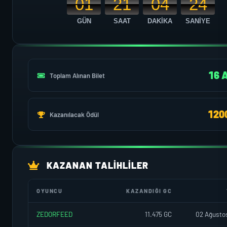
01
21
04
24
GÜN
SAAT
DAKİKA
SANİYE
16 
Toplam Alınan Bilet
120
Kazanılacak Ödül
KAZANAN TALIHLILER
OYUNCU
KAZANDIĞI GC
ZEDORFEED
11.475 GC
02 Ağusto