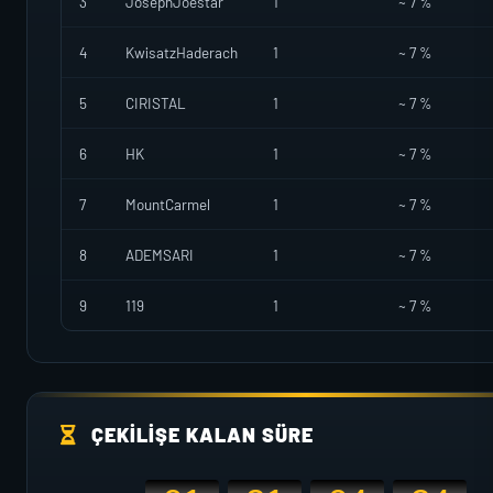
3
JosephJoestar
1
~ 7 %
4
KwisatzHaderach
1
~ 7 %
5
CIRISTAL
1
~ 7 %
6
HK
1
~ 7 %
7
MountCarmel
1
~ 7 %
8
ADEMSARI
1
~ 7 %
9
119
1
~ 7 %
ÇEKILIŞE KALAN SÜRE