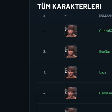
TÜM KARAKTERLERI
#
K
KULLANIC
1.
Gunes5
2.
EceNaz
3.
Laz2
4.
CemilG