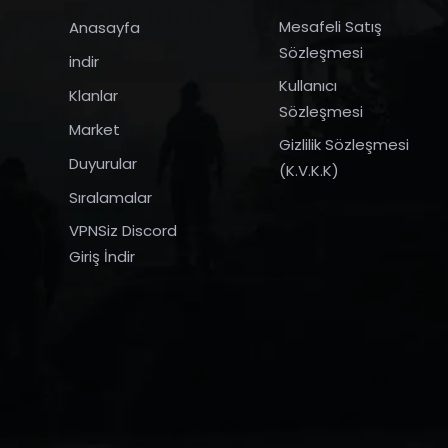
Mesafeli Satış
Anasayfa
Sözleşmesi
indir
Kullanıcı
Klanlar
Sözleşmesi
Market
Gizlilik Sözleşmesi
Duyurular
(K.V.K.K)
Sıralamalar
VPNSiz Discord
Giriş İndir