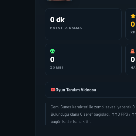
0 dk
0
HAYATTA KALMA
XP
0
0
ZOMBI
HA
Oyun Tanıtım Videosu
CemilGunes karakteri ile zombi savasi yaparak 0
Bulundugu klana 0 seref bagisladi, MMO FPS / MM
bugün kadar kan akitti.