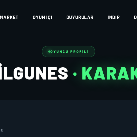
MARKET
OYUN İÇI
DUYURULAR
İNDIR
D
OYUNCU PROFILI
ILGUNES
· KARA
S
15