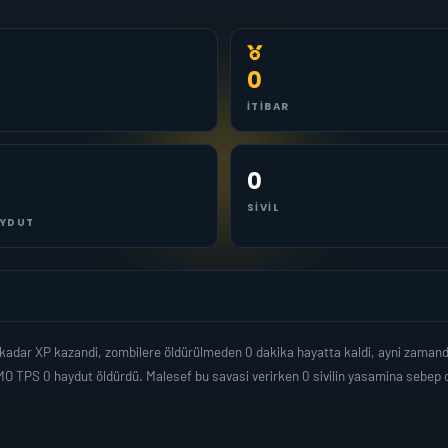
0
İTIBAR
0
SIVIL
YDUT
 kadar XP kazandi, zombilere öldürülmeden 0 dakika hayatta kaldi, ayni zaman
O TPS 0 haydut öldürdü. Malesef bu savasi verirken 0 sivilin yasamina sebep