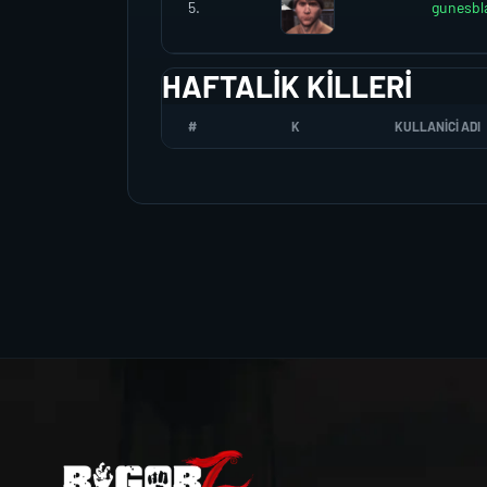
5.
gunesbl
HAFTALIK KILLERI
#
K
KULLANICI ADI