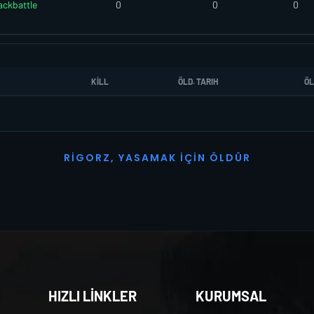
ackbattle
0
0
0
KILL
ÖLD. TARIH
ÖL
R
I
G
O
R
Z
,
Y
A
S
A
M
A
K
İ
Ç
I
N
Ö
L
D
Ü
R
HIZLI LİNKLER
KURUMSAL