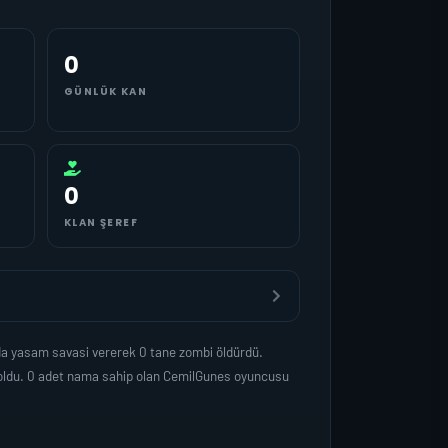
0
GÜNLÜK KAN
0
KLAN ŞEREF
da yasam savasi vererek 0 tane zombi öldürdü.
 oldu. 0 adet nama sahip olan CemilGunes oyuncusu