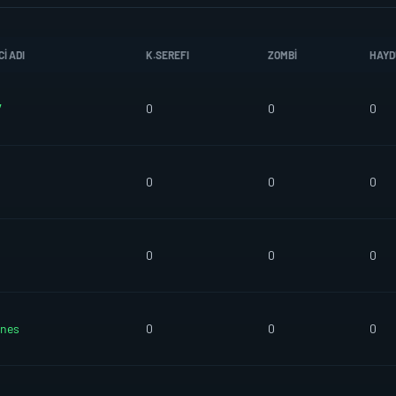
I ADI
K.SEREFI
ZOMBI
HAYD
7
0
0
0
0
0
0
0
0
0
unes
0
0
0