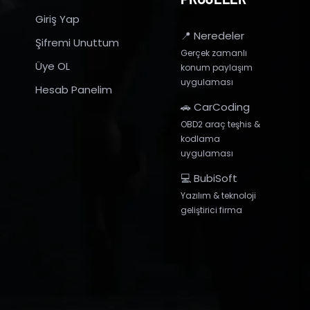
Giriş Yap
📍 Neredeler
Şifremi Unuttum
Gerçek zamanlı
Üye OL
konum paylaşım
uygulaması
Hesab Panelim
🚗 CarCoding
OBD2 araç teşhis &
kodlama
uygulaması
💻 BubiSoft
Yazılım & teknoloji
geliştirici firma