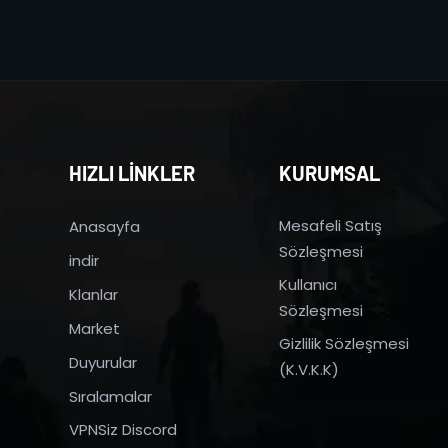
HIZLI LİNKLER
KURUMSAL
Mesafeli Satış
Anasayfa
Sözleşmesi
indir
Kullanıcı
Klanlar
Sözleşmesi
Market
Gizlilik Sözleşmesi
Duyurular
(K.V.K.K)
Sıralamalar
VPNSiz Discord