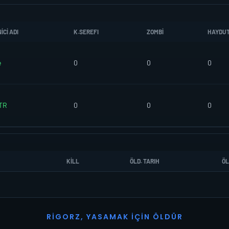
CI ADI
K.SEREFI
ZOMBI
HAYDU
e
0
0
0
TR
0
0
0
KILL
ÖLD. TARIH
ÖL
R
I
G
O
R
Z
,
Y
A
S
A
M
A
K
İ
Ç
I
N
Ö
L
D
Ü
R