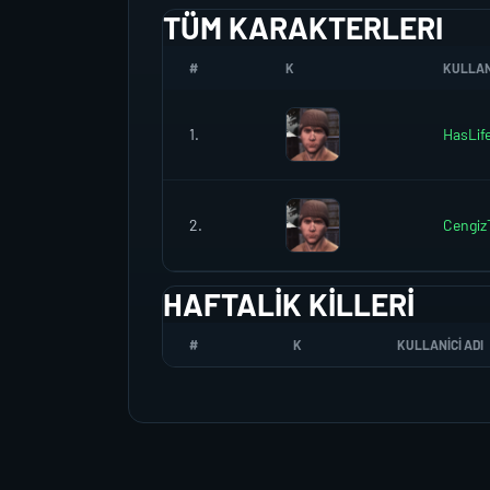
TÜM KARAKTERLERI
#
K
KULLANI
1.
HasLif
2.
Cengiz
HAFTALIK KILLERI
#
K
KULLANICI ADI