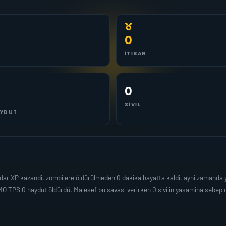
0
İTIBAR
0
SIVIL
YDUT
adar XP kazandi, zombilere öldürülmeden 0 dakika hayatta kaldi, ayni zamanda
O TPS 0 haydut öldürdü. Malesef bu savasi verirken 0 sivilin yasamina sebep