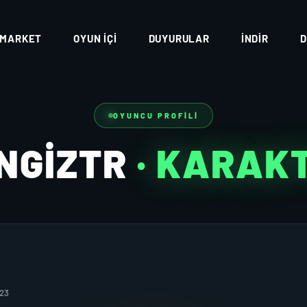
MARKET
OYUN İÇI
DUYURULAR
İNDIR
D
OYUNCU PROFILI
NGIZTR
· KARAK
023