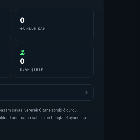
0
GÜNLÜK KAN
0
KLAN ŞEREF
 yasam savasi vererek 0 tane zombi öldürdü.
 oldu. 0 adet nama sahip olan CengizTR oyuncusu