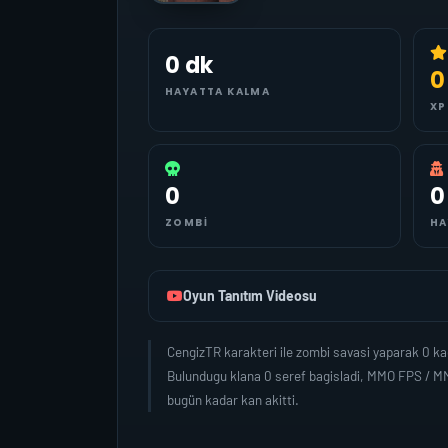
0 dk
0
HAYATTA KALMA
XP
0
0
ZOMBI
HA
Oyun Tanıtım Videosu
CengizTR karakteri ile zombi savasi yaparak 0 k
Bulundugu klana 0 seref bagisladi, MMO FPS / MM
bugün kadar kan akitti.