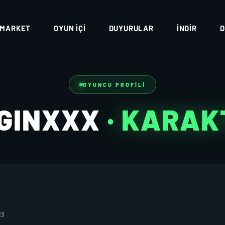
MARKET
OYUN İÇI
DUYURULAR
İNDIR
D
OYUNCU PROFILI
LGINXXX
· KARAK
23