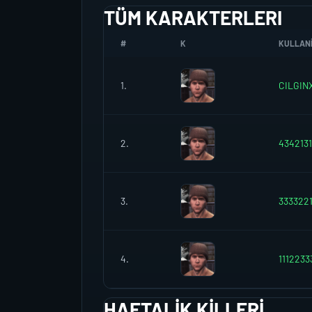
TÜM KARAKTERLERI
#
K
KULLANI
1.
CILGIN
2.
4342131
3.
3333221
4.
1112233
HAFTALIK KILLERI