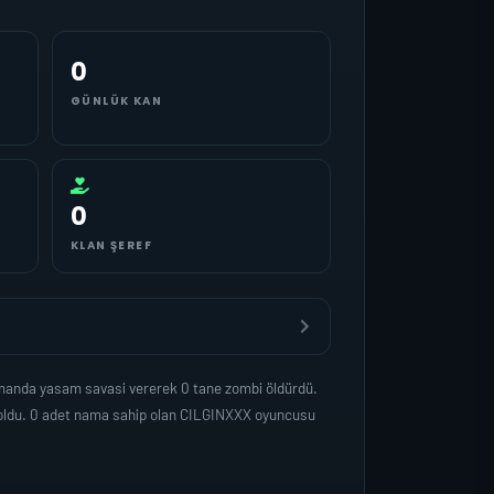
0
GÜNLÜK KAN
0
KLAN ŞEREF
amanda yasam savasi vererek 0 tane zombi öldürdü.
 oldu. 0 adet nama sahip olan CILGINXXX oyuncusu