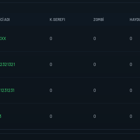
CI ADI
K.SEREFI
ZOMBI
HAYD
XXX
0
0
0
2321321
0
0
0
1231231
0
0
0
3
0
0
0