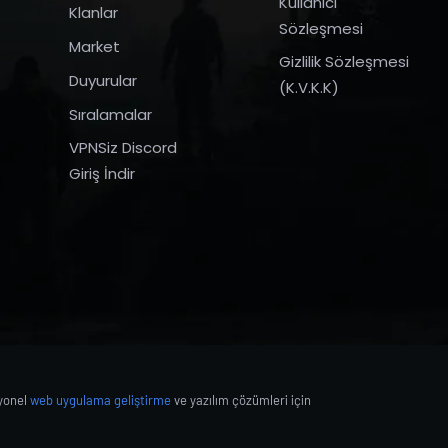
Kullanıcı
Klanlar
Sözleşmesi
Market
Gizlilik Sözleşmesi
Duyurular
(K.V.K.K)
Sıralamalar
VPNSiz Discord
Giriş İndir
syonel
web uygulama geliştirme
ve yazılım çözümleri için