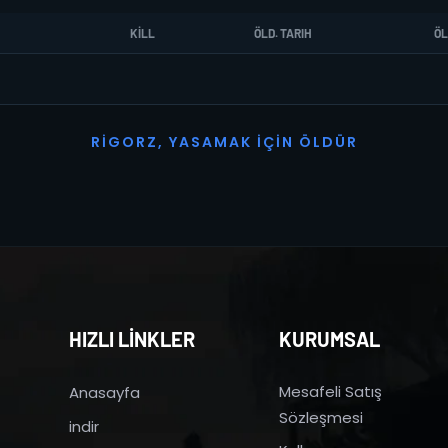
KILL
ÖLD. TARIH
ÖL
R
I
G
O
R
Z
,
Y
A
S
A
M
A
K
İ
Ç
I
N
Ö
L
D
Ü
R
HIZLI LİNKLER
KURUMSAL
Mesafeli Satış
Anasayfa
Sözleşmesi
indir