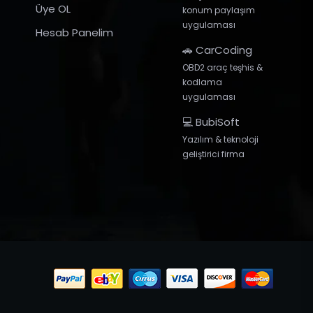
Üye OL
konum paylaşım
uygulaması
Hesab Panelim
🚗 CarCoding
OBD2 araç teşhis &
kodlama
uygulaması
💻 BubiSoft
Yazılım & teknoloji
geliştirici firma