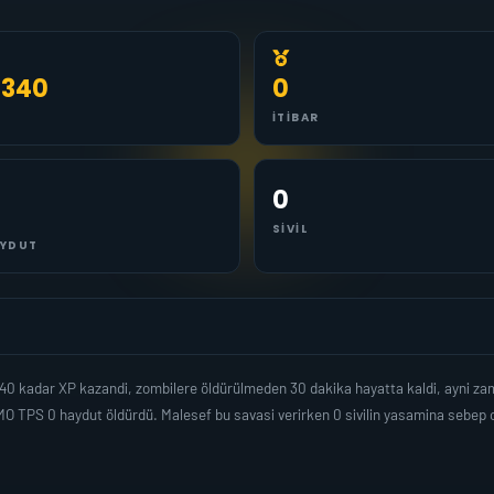
.340
0
İTIBAR
0
SIVIL
YDUT
40 kadar XP kazandi, zombilere öldürülmeden 30 dakika hayatta kaldi, ayni z
O TPS 0 haydut öldürdü. Malesef bu savasi verirken 0 sivilin yasamina sebep