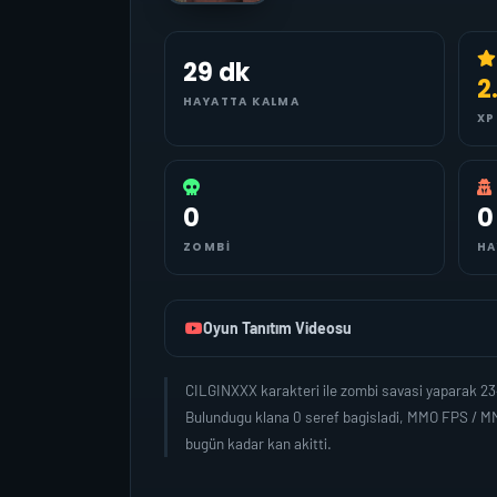
29 dk
2
HAYATTA KALMA
XP
0
0
ZOMBI
HA
Oyun Tanıtım Videosu
CILGINXXX karakteri ile zombi savasi yaparak 23
Bulundugu klana 0 seref bagisladi, MMO FPS / MM
bugün kadar kan akitti.