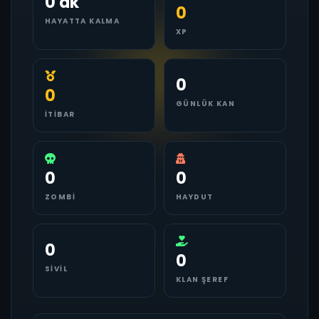
0 dk
0
HAYATTA KALMA
XP
0
0
GÜNLÜK KAN
İTIBAR
0
0
ZOMBI
HAYDUT
0
0
SIVIL
KLAN ŞEREF