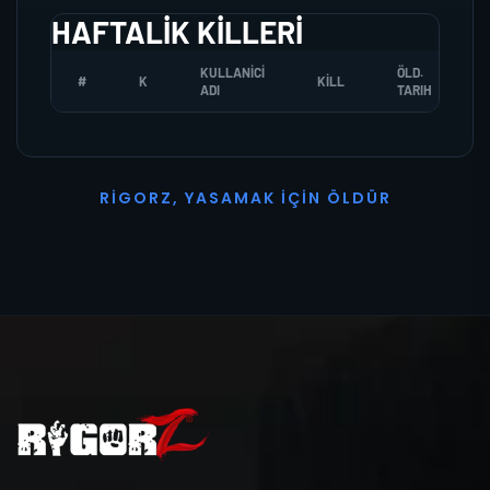
HAFTALIK KILLERI
KULLANICI
ÖLD.
#
K
KILL
ADI
TARIH
R
I
G
O
R
Z
,
Y
A
S
A
M
A
K
İ
Ç
I
N
Ö
L
D
Ü
R