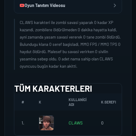
Oyun Tanıtım Videosu
CLAWS karakteri ile zombi savasi yaparak 0 kadar XP
kazandi, zombilere öldürülmeden 0 dakika hayatta kaldi,
ayni zamanda yasam savasi vererek 0 tane zombi öldürdü.
Bulundugu klana 0 seref bagisladi, MMO FPS / MMO TPS 0
haydut öldürdü. Malesef bu savasi verirken 0 sivilin
yasamina sebep oldu. 0 adet nama sahip olan CLAWS
oyuncusu bugün kadar kan akitti.
TÜM KARAKTERLERI
KULLANICI
#
K
K.SEREFI
ZO
ADI
1.
CLAWS
0
0