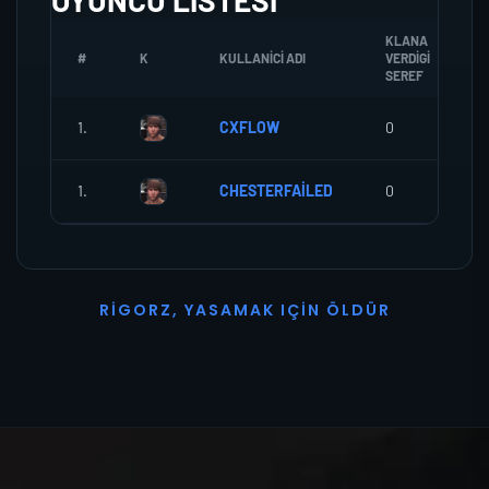
OYUNCU LISTESI
KLANA
#
K
KULLANICI ADI
VERDIGI
SEREF
1.
CXFLOW
0
1.
CHESTERFAİLED
0
R
I
G
O
R
Z
,
Y
A
S
A
M
A
K
I
Ç
I
N
Ö
L
D
Ü
R