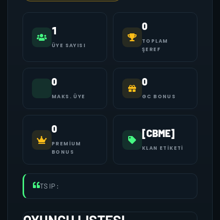
0
1
TOPLAM
ÜYE SAYISI
ŞEREF
0
0
MAKS. ÜYE
GC BONUS
0
[CBME]
PREMIUM
KLAN ETIKETI
BONUS
TS IP :