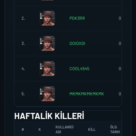
2.
POK3RR
0
3.
DOIDIIDI
0
4.
COOL4545
0
5.
MKMKMKMKMKMK
0
HAFTALIK KILLERI
KULLANICI
ÖLD.
#
K
KILL
ADI
TARIH