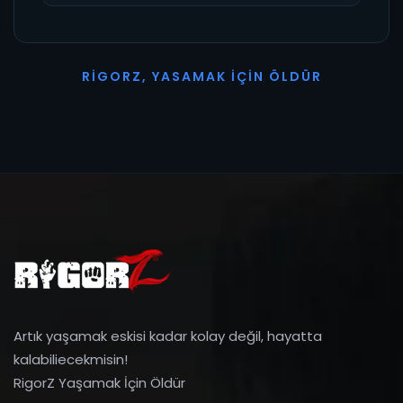
R
I
G
O
R
Z
,
Y
A
S
A
M
A
K
İ
Ç
I
N
Ö
L
D
Ü
R
Artık yaşamak eskisi kadar kolay değil, hayatta
kalabiliecekmisin!
RigorZ Yaşamak İçin Öldür