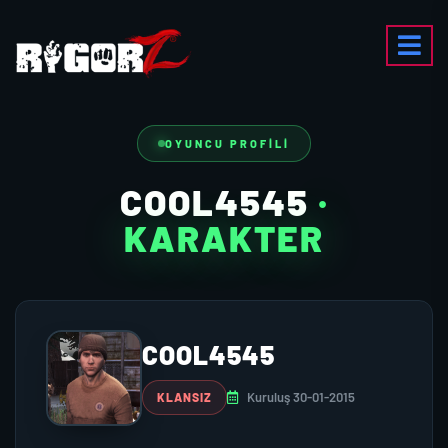
OYUNCU PROFILI
COOL4545
·
KARAKTER
COOL4545
Kuruluş 30-01-2015
KLANSIZ