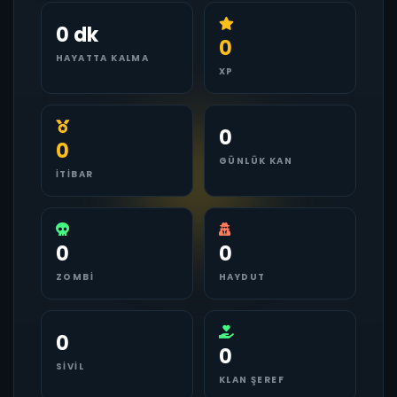
0 dk
0
HAYATTA KALMA
XP
0
0
GÜNLÜK KAN
İTIBAR
0
0
ZOMBI
HAYDUT
0
0
SIVIL
KLAN ŞEREF