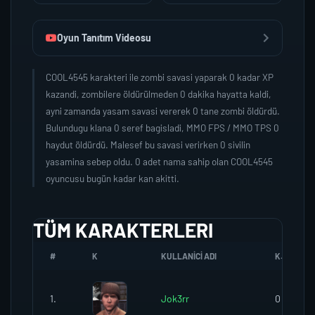
Oyun Tanıtım Videosu
COOL4545 karakteri ile zombi savasi yaparak 0 kadar XP
kazandi, zombilere öldürülmeden 0 dakika hayatta kaldi,
ayni zamanda yasam savasi vererek 0 tane zombi öldürdü.
Bulundugu klana 0 seref bagisladi, MMO FPS / MMO TPS 0
haydut öldürdü. Malesef bu savasi verirken 0 sivilin
yasamina sebep oldu. 0 adet nama sahip olan COOL4545
oyuncusu bugün kadar kan akitti.
TÜM KARAKTERLERI
#
K
KULLANICI ADI
K.SEREFI
1.
Jok3rr
0