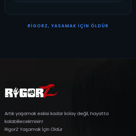
R
I
G
O
R
Z
,
Y
A
S
A
M
A
K
İ
Ç
I
N
Ö
L
D
Ü
R
Artık yaşamak eskisi kadar kolay değil, hayatta
kalabiliecekmisin!
RigorZ Yaşamak İçin Öldür