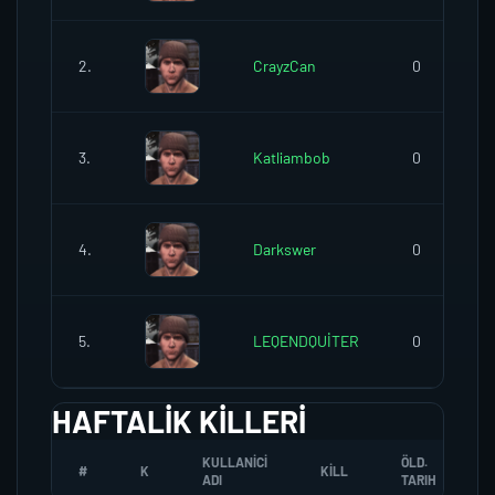
2.
CrayzCan
0
3.
Katliambob
0
4.
Darkswer
0
5.
LEQENDQUİTER
0
HAFTALIK KILLERI
KULLANICI
ÖLD.
#
K
KILL
ADI
TARIH