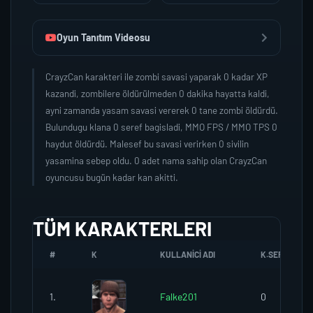
Oyun Tanıtım Videosu
CrayzCan karakteri ile zombi savasi yaparak 0 kadar XP
kazandi, zombilere öldürülmeden 0 dakika hayatta kaldi,
ayni zamanda yasam savasi vererek 0 tane zombi öldürdü.
Bulundugu klana 0 seref bagisladi, MMO FPS / MMO TPS 0
haydut öldürdü. Malesef bu savasi verirken 0 sivilin
yasamina sebep oldu. 0 adet nama sahip olan CrayzCan
oyuncusu bugün kadar kan akitti.
TÜM KARAKTERLERI
#
K
KULLANICI ADI
K.SEREFI
1.
Falke201
0