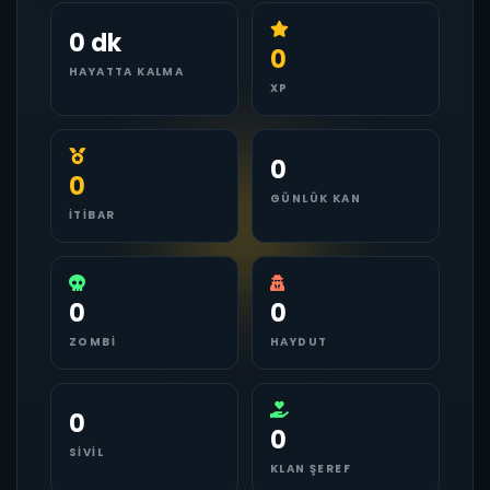
0 dk
0
HAYATTA KALMA
XP
0
0
GÜNLÜK KAN
İTIBAR
0
0
ZOMBI
HAYDUT
0
0
SIVIL
KLAN ŞEREF