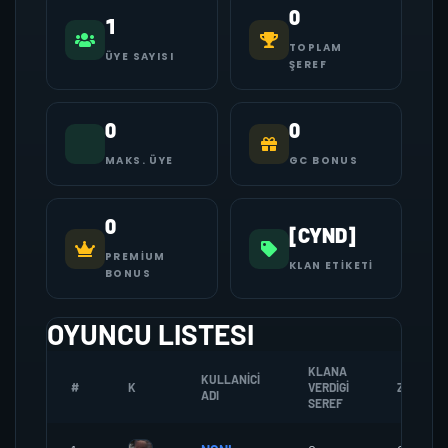
0
1
TOPLAM
ÜYE SAYISI
ŞEREF
0
0
MAKS. ÜYE
GC BONUS
0
[CYND]
PREMIUM
KLAN ETIKETI
BONUS
OYUNCU LISTESI
KLANA
KULLANICI
#
K
VERDIGI
ZOMBI
ADI
SEREF