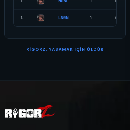
1.
NGNL
0
0
1.
LNGN
0
0
R
I
G
O
R
Z
,
Y
A
S
A
M
A
K
I
Ç
I
N
Ö
L
D
Ü
R