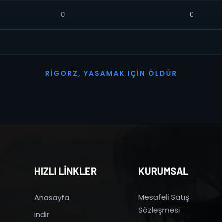
0
0
R
I
G
O
R
Z
,
Y
A
S
A
M
A
K
I
Ç
I
N
Ö
L
D
Ü
R
HIZLI LİNKLER
KURUMSAL
Mesafeli Satış
Anasayfa
Sözleşmesi
indir