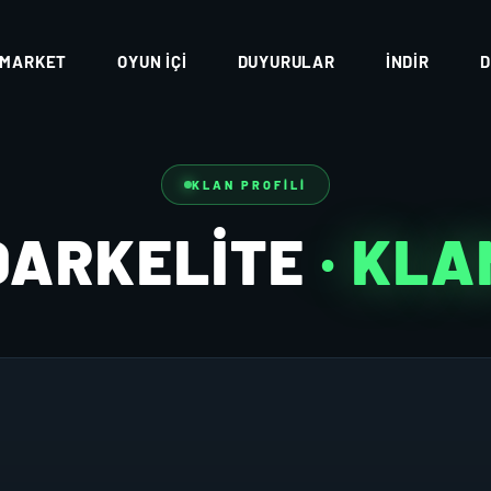
MARKET
OYUN İÇI
DUYURULAR
İNDIR
D
KLAN PROFILI
DARKELITE
· KLA