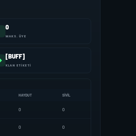
0
MAKS. ÜYE
[BUFF]
KLAN ETIKETI
HAYDUT
SIVIL
0
0
0
0