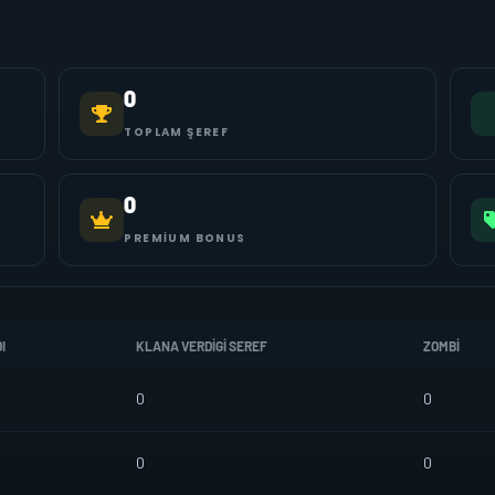
0
TOPLAM ŞEREF
0
PREMIUM BONUS
I
KLANA VERDIGI SEREF
ZOMBI
0
0
0
0