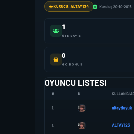
Kuruluş 20-10-2015
KURUCU: ALTAY134
1
ÜYE SAYISI
0
GC BONUS
OYUNCU LISTESI
#
K
KULLANICI AD
1.
altaytluyuk
1.
ALTAY123