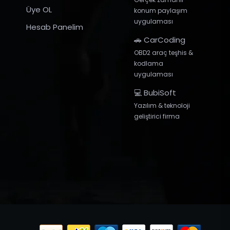
Üye OL
konum paylaşım
uygulaması
Hesab Panelim
🚗 CarCoding
OBD2 araç teşhis &
kodlama
uygulaması
💻 BubiSoft
Yazılım & teknoloji
geliştirici firma