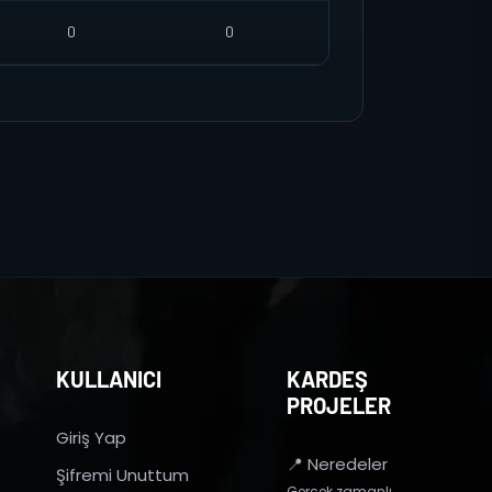
0
0
KULLANICI
KARDEŞ
PROJELER
Giriş Yap
📍 Neredeler
Şifremi Unuttum
Gerçek zamanlı