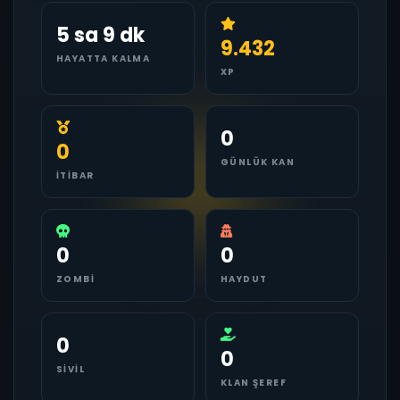
5 sa 9 dk
9.432
HAYATTA KALMA
XP
0
0
GÜNLÜK KAN
İTIBAR
0
0
ZOMBI
HAYDUT
0
0
SIVIL
KLAN ŞEREF