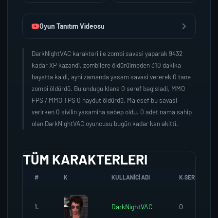
Oyun Tanıtım Videosu
DarkNightVAC karakteri ile zombi savasi yaparak 9432
kadar XP kazandi, zombilere öldürülmeden 310 dakika
hayatta kaldi, ayni zamanda yasam savasi vererek 0 tane
zombi öldürdü. Bulundugu klana 0 seref bagisladi, MMO
FPS / MMO TPS 0 haydut öldürdü. Malesef bu savasi
verirken 0 sivilin yasamina sebep oldu. 0 adet nama sahip
olan DarkNightVAC oyuncusu bugün kadar kan akitti.
TÜM KARAKTERLERI
#
K
KULLANICI ADI
K.SEREFI
1.
DarkNightVAC
0