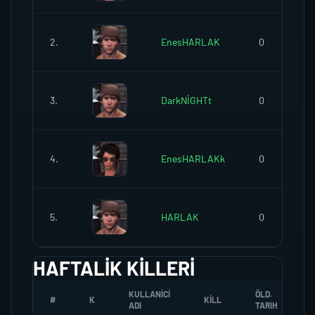
2.
EnesHARLAK
0
3.
DarkNİGHTt
0
4.
EnesHARLAKk
0
5.
HARLAK
0
HAFTALIK KILLERI
KULLANICI
ÖLD.
#
K
KILL
ADI
TARIH