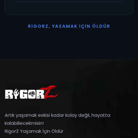
R
I
G
O
R
Z
,
Y
A
S
A
M
A
K
İ
Ç
I
N
Ö
L
D
Ü
R
Artık yaşamak eskisi kadar kolay değil, hayatta
kalabiliecekmisin!
RigorZ Yaşamak İçin Öldür