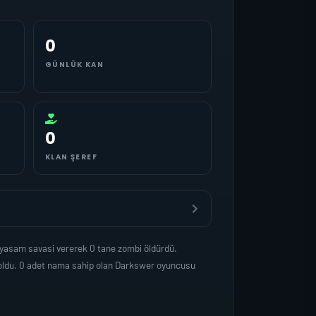
0
GÜNLÜK KAN
0
KLAN ŞEREF
 yasam savasi vererek 0 tane zombi öldürdü.
 oldu. 0 adet nama sahip olan Darkswer oyuncusu