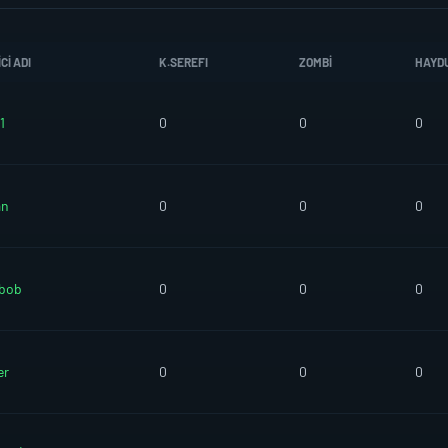
CI ADI
K.SEREFI
ZOMBI
HAYD
1
0
0
0
an
0
0
0
mbob
0
0
0
er
0
0
0