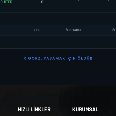
QUİTER
0
0
0
KILL
ÖLD. TARIH
ÖL
R
I
G
O
R
Z
,
Y
A
S
A
M
A
K
İ
Ç
I
N
Ö
L
D
Ü
R
HIZLI LİNKLER
KURUMSAL