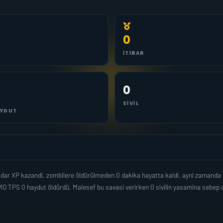
0
İTIBAR
0
SIVIL
YDUT
adar XP kazandi, zombilere öldürülmeden 0 dakika hayatta kaldi, ayni zamanda
O TPS 0 haydut öldürdü. Malesef bu savasi verirken 0 sivilin yasamina sebep