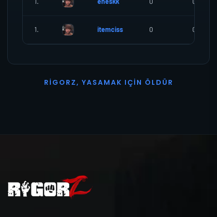
1.
eneskk
0
0
1.
itemciss
0
0
R
I
G
O
R
Z
,
Y
A
S
A
M
A
K
I
Ç
I
N
Ö
L
D
Ü
R