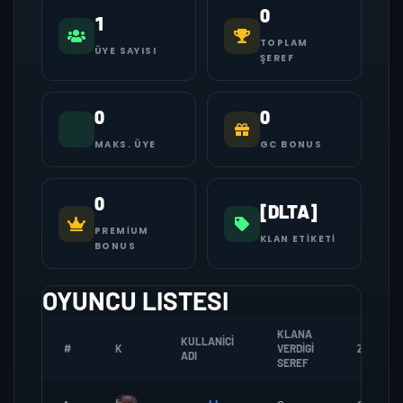
0
1
TOPLAM
ÜYE SAYISI
ŞEREF
0
0
MAKS. ÜYE
GC BONUS
0
[DLTA]
PREMIUM
KLAN ETIKETI
BONUS
OYUNCU LISTESI
KLANA
KULLANICI
#
K
VERDIGI
ZOMBI
ADI
SEREF