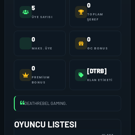
0
5
TOPLAM
ÜYE SAYISI
ŞEREF
0
0
MAKS. ÜYE
GC BONUS
0
[DTRB]
PREMIUM
KLAN ETIKETI
BONUS
DEATHREBEL GAMING.
OYUNCU LISTESI