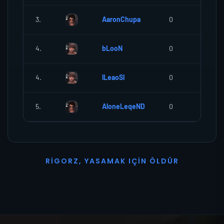
3.
AaronChupa
0
0
4.
bLooN
0
0
4.
lLeaoSl
0
0
5.
AloneLeqeND
0
0
R
I
G
O
R
Z
,
Y
A
S
A
M
A
K
I
Ç
I
N
Ö
L
D
Ü
R