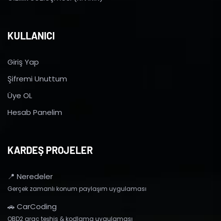
KULLANICI
Giriş Yap
Şifremi Unuttum
Üye OL
Hesab Panelim
KARDEŞ PROJELER
📍 Neredeler
Gerçek zamanlı konum paylaşım uygulaması
🚗 CarCoding
OBD2 araç teşhis & kodlama uygulaması