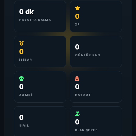
0 dk
0
HAYATTA KALMA
XP
0
0
GÜNLÜK KAN
İTIBAR
0
0
ZOMBI
HAYDUT
0
0
SIVIL
KLAN ŞEREF