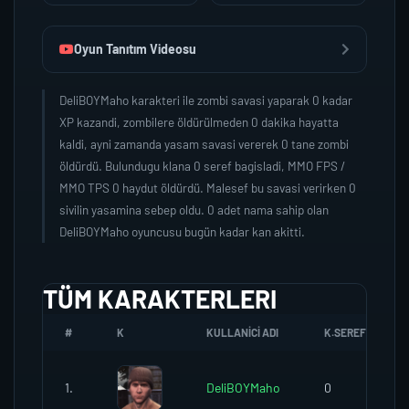
Oyun Tanıtım Videosu
DeliBOYMaho karakteri ile zombi savasi yaparak 0 kadar
XP kazandi, zombilere öldürülmeden 0 dakika hayatta
kaldi, ayni zamanda yasam savasi vererek 0 tane zombi
öldürdü. Bulundugu klana 0 seref bagisladi, MMO FPS /
MMO TPS 0 haydut öldürdü. Malesef bu savasi verirken 0
sivilin yasamina sebep oldu. 0 adet nama sahip olan
DeliBOYMaho oyuncusu bugün kadar kan akitti.
TÜM KARAKTERLERI
#
K
KULLANICI ADI
K.SEREFI
1.
DeliBOYMaho
0