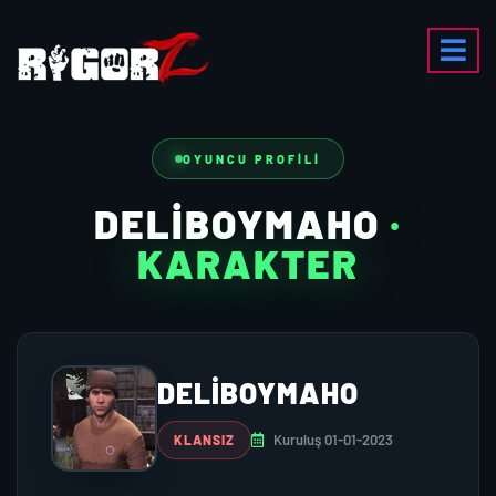
OYUNCU PROFILI
DELIBOYMAHO
·
KARAKTER
DELIBOYMAHO
Kuruluş 01-01-2023
KLANSIZ