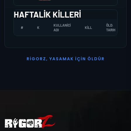
HAFTALIK KILLERI
KULLANICI
ÖLD.
#
K
KILL
ADI
TARIH
R
I
G
O
R
Z
,
Y
A
S
A
M
A
K
İ
Ç
I
N
Ö
L
D
Ü
R