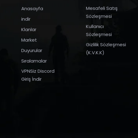
Mesafeli Satış
Anasayfa
Sözleşmesi
indir
Kullanıcı
Klanlar
Sözleşmesi
Market
Gizlilik Sözleşmesi
Duyurular
(K.V.K.K)
Sıralamalar
VPNSiz Discord
Giriş İndir