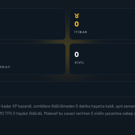
0
İTIBAR
0
SIVIL
YDUT
kadar XP kazandi, zombilere öldürülmeden 0 dakika hayatta kaldi, ayni zama
MO TPS 0 haydut öldürdü. Malesef bu savasi verirken 0 sivilin yasamina sebe