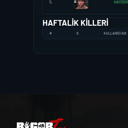
5.
HAYDO
HAFTALIK KILLERI
#
K
KULLANICI ADI