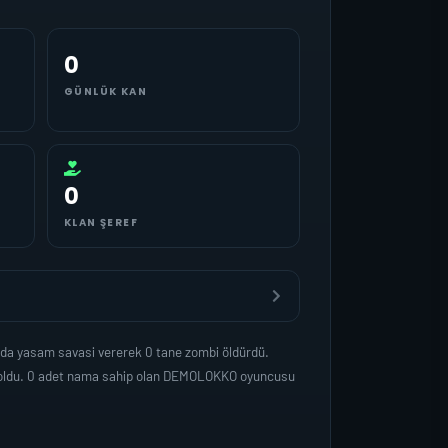
0
GÜNLÜK KAN
0
KLAN ŞEREF
nda yasam savasi vererek 0 tane zombi öldürdü.
p oldu. 0 adet nama sahip olan DEMOLOKKO oyuncusu