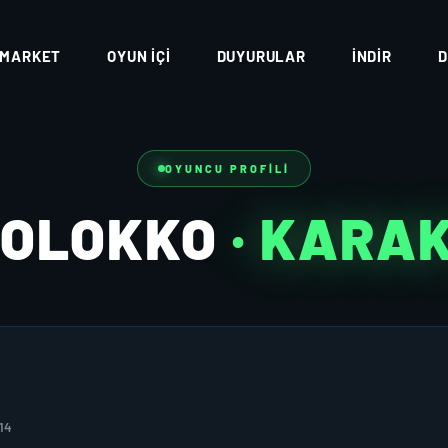
MARKET
OYUN İÇI
DUYURULAR
İNDIR
D
OYUNCU PROFILI
MOLOKKO
· KARA
14