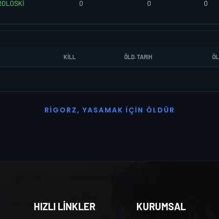
ROLOSKİ
0
0
0
KILL
ÖLD. TARIH
ÖL
R
I
G
O
R
Z
,
Y
A
S
A
M
A
K
İ
Ç
I
N
Ö
L
D
Ü
R
HIZLI LİNKLER
KURUMSAL