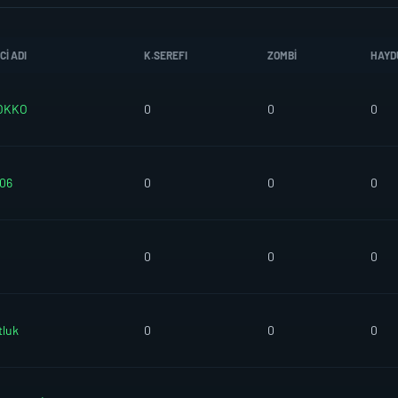
I ADI
K.SEREFI
ZOMBI
HAYD
OKKO
0
0
0
06
0
0
0
Z
0
0
0
luk
0
0
0