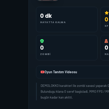
0 dk
0
HAYATTA KALMA
XP
0
0
ZOMBI
HA
Oyun Tanıtım Videosu
DEMOLOKKO karakteri ile zombi savasi yaparak 0 
Bulundugu klana 0 seref bagisladi, MMO FPS / M
bugün kadar kan akitti.