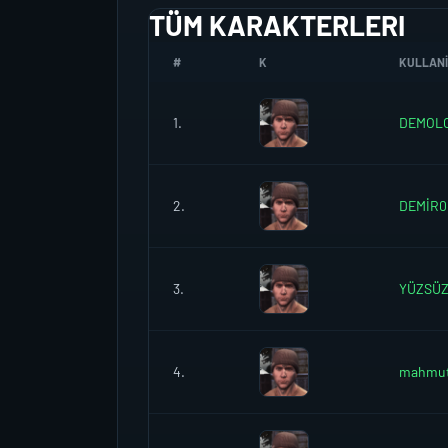
TÜM KARAKTERLERI
#
K
KULLANIC
1.
DEMOL
2.
DEMİR0
3.
YÜZSÜ
4.
mahmut