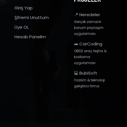
Giriş Yap
📍 Neredeler
Şifremi Unuttum
Gerçek zamanlı
Üye OL
konum paylaşım
uygulaması
Hesab Panelim
🚗 CarCoding
OBD2 araç teşhis &
kodlama
uygulaması
💻 BubiSoft
Yazılım & teknoloji
geliştirici firma