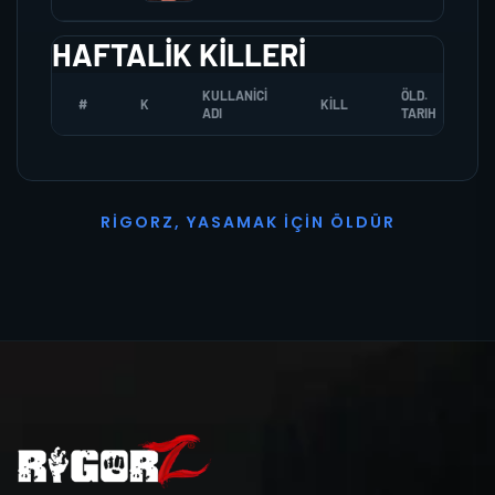
HAFTALIK KILLERI
KULLANICI
ÖLD.
#
K
KILL
ADI
TARIH
R
I
G
O
R
Z
,
Y
A
S
A
M
A
K
İ
Ç
I
N
Ö
L
D
Ü
R