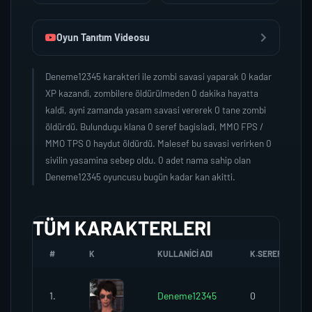
Oyun Tanıtım Videosu
Deneme12345 karakteri ile zombi savasi yaparak 0 kadar
XP kazandi, zombilere öldürülmeden 0 dakika hayatta
kaldi, ayni zamanda yasam savasi vererek 0 tane zombi
öldürdü. Bulundugu klana 0 seref bagisladi, MMO FPS /
MMO TPS 0 haydut öldürdü. Malesef bu savasi verirken 0
sivilin yasamina sebep oldu. 0 adet nama sahip olan
Deneme12345 oyuncusu bugün kadar kan akitti.
TÜM KARAKTERLERI
#
K
KULLANICI ADI
K.SEREFI
1.
Deneme12345
0