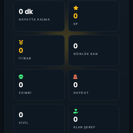
0 dk
0
HAYATTA KALMA
XP
0
0
GÜNLÜK KAN
İTIBAR
0
0
ZOMBI
HAYDUT
0
0
SIVIL
KLAN ŞEREF