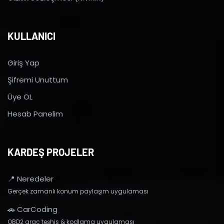
KULLANICI
Giriş Yap
Şifremi Unuttum
Üye OL
Hesab Panelim
KARDEŞ PROJELER
📍 Neredeler
Gerçek zamanlı konum paylaşım uygulaması
🚗 CarCoding
OBD2 araç teşhis & kodlama uygulaması