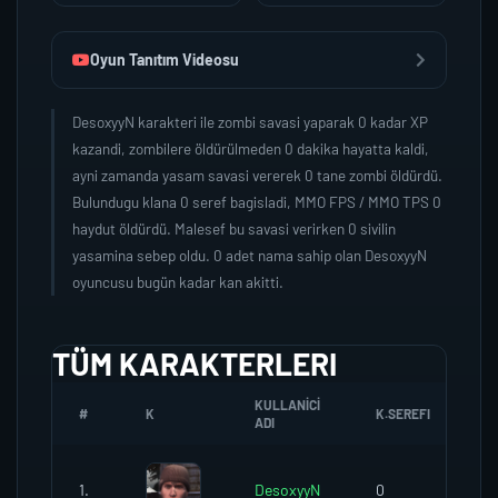
Oyun Tanıtım Videosu
DesoxyyN karakteri ile zombi savasi yaparak 0 kadar XP
kazandi, zombilere öldürülmeden 0 dakika hayatta kaldi,
ayni zamanda yasam savasi vererek 0 tane zombi öldürdü.
Bulundugu klana 0 seref bagisladi, MMO FPS / MMO TPS 0
haydut öldürdü. Malesef bu savasi verirken 0 sivilin
yasamina sebep oldu. 0 adet nama sahip olan DesoxyyN
oyuncusu bugün kadar kan akitti.
TÜM KARAKTERLERI
KULLANICI
#
K
K.SEREFI
Z
ADI
1.
DesoxyyN
0
0