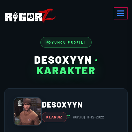
OYUNCU PROFILI
DESOXYYN
·
KARAKTER
DESOXYYN
Kuruluş 11-12-2022
KLANSIZ