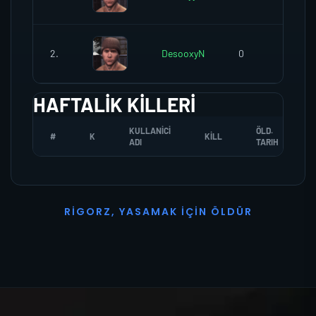
2.
DesooxyN
0
0
HAFTALIK KILLERI
KULLANICI
ÖLD.
#
K
KILL
ADI
TARIH
R
I
G
O
R
Z
,
Y
A
S
A
M
A
K
İ
Ç
I
N
Ö
L
D
Ü
R