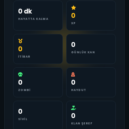
0 dk
0
HAYATTA KALMA
XP
0
0
GÜNLÜK KAN
İTIBAR
0
0
ZOMBI
HAYDUT
0
0
SIVIL
KLAN ŞEREF